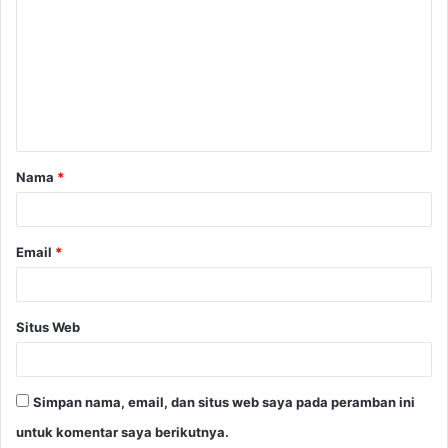
o
m
e
n
t
a
Nama
*
r
*
Email
*
Situs Web
Simpan nama, email, dan situs web saya pada peramban ini
untuk komentar saya berikutnya.