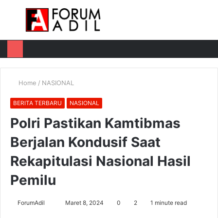
Menu
Log
Switch
M
In
skin
u
Home
/
NASIONAL
BERITA TERBARU
NASIONAL
Polri Pastikan Kamtibmas
Berjalan Kondusif Saat
Rekapitulasi Nasional Hasil
Pemilu
Send
ForumAdil
Maret 8, 2024
0
2
1 minute read
an