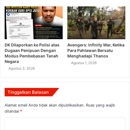
DK Dilaporkan ke Polisi atas
Avengers: Infinity War, Ketika
Dugaan Penipuan Dengan
Para Pahlawan Bersatu
Modus Pembebasan Tanah
Menghadapi Thanos
Negara
Agustus 1, 2026
Agustus 3, 2026
Tinggalkan Balasan
Alamat email Anda tidak akan dipublikasikan.
Ruas yang wajib
ditandai
*
K