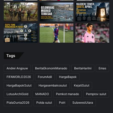
Tags
Andrei Angouw
BeritaEkonomiManado
BeritaHariIni
Emas
FIFAWORLD2026
ForumAdil
HargaBapok
HargaBapokSulut
Hargasembakosulut
KejatiSulut
LotusArchiGold
MANADO
Pemkot manado
Pemprov sulut
PialaDunia2026
Polda sulut
Polri
SulawesiUtara