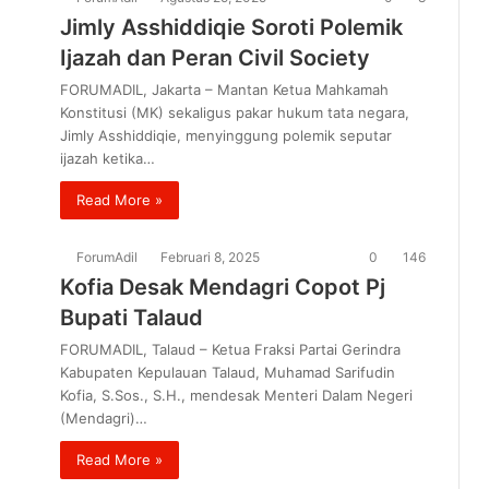
Jimly Asshiddiqie Soroti Polemik
Ijazah dan Peran Civil Society
FORUMADIL, Jakarta – Mantan Ketua Mahkamah
Konstitusi (MK) sekaligus pakar hukum tata negara,
Jimly Asshiddiqie, menyinggung polemik seputar
ijazah ketika…
Read More »
ForumAdil
Februari 8, 2025
0
146
Kofia Desak Mendagri Copot Pj
Bupati Talaud
FORUMADIL, Talaud – Ketua Fraksi Partai Gerindra
Kabupaten Kepulauan Talaud, Muhamad Sarifudin
Kofia, S.Sos., S.H., mendesak Menteri Dalam Negeri
(Mendagri)…
Read More »