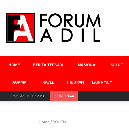
HOME
BERITA TERBARU
NASIONAL
SULUT
AGAMA
TRAVEL
HIBURAN
LAINNYA
Jumat, Agustus 7 2026
Berita Terbaru
Home
/
POLITIK