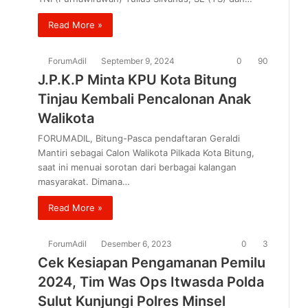
Read More »
ForumAdil
September 9, 2024
0
90
J.P.K.P Minta KPU Kota Bitung
Tinjau Kembali Pencalonan Anak
Walikota
FORUMADIL, Bitung-Pasca pendaftaran Geraldi
Mantiri sebagai Calon Walikota Pilkada Kota Bitung,
saat ini menuai sorotan dari berbagai kalangan
masyarakat. Dimana…
Read More »
ForumAdil
Desember 6, 2023
0
3
Cek Kesiapan Pengamanan Pemilu
2024, Tim Was Ops Itwasda Polda
Sulut Kunjungi Polres Minsel