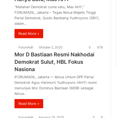
“Matahari Demokrat cuma satu, Mas AHY,”
FORUMADIL, Jakarta – Tegas Ketua Majelis Tinggi
Partai Demokrat, Susilo Bambang Yudhoyono (SBY),
dalam…
Read More »
ForumAdil
Oktober 2, 2025
0
478
Mor D Bastiaan Resmi Nakhodai
Demokrat Sulut, HBL Fokus
Nasiona
lFORUMADIL, Jakarta — Ketua Umum DPP Partai
Demokrat Agus Harimurti Yudhoyono (AHY) resmi
menunjuk Mor Dominus Bastiaan (MDB) sebagai
Ketua…
Read More »
ForumAdil
Agustus 25, 2025
0
8