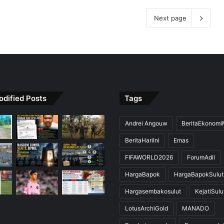
Next page
odified Posts
Tags
Andrei Angouw
BeritaEkonom
BeritaHariIni
Emas
FIFAWORLD2026
ForumAdil
HargaBapok
HargaBapokSulut
Hargasembakosulut
KejatiSulu
LotusArchiGold
MANADO