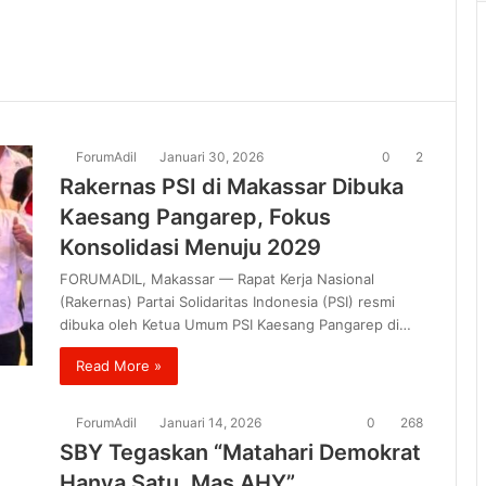
ForumAdil
Januari 30, 2026
0
2
Rakernas PSI di Makassar Dibuka
Kaesang Pangarep, Fokus
Konsolidasi Menuju 2029
FORUMADIL, Makassar — Rapat Kerja Nasional
(Rakernas) Partai Solidaritas Indonesia (PSI) resmi
dibuka oleh Ketua Umum PSI Kaesang Pangarep di…
Read More »
ForumAdil
Januari 14, 2026
0
268
SBY Tegaskan “Matahari Demokrat
Hanya Satu, Mas AHY”