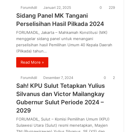
ForumAdil
Januari 22, 2025
0
229
Sidang Panel MK Tangani
Perselisihan Hasil Pilkada 2024
FORUMADIL, Jakarta – Mahkamah Konstitusi (MK)
menggelar sidang panel untuk menangani
perselisihan hasil Pemilihan Umum 40 Kepala Daerah
(Pilkada) tahun…
Read More »
ForumAdil
Desember 7, 2024
0
2
Sah! KPU Sulut Tetapkan Yulius
Silvanus dan Victor Mailangkay
Gubernur Sulut Periode 2024 –
2029
FORUMADIL, Sulut – Komisi Pemilihan Umum (KPU)
Sulawesi Utara (Sulut) resmi menetapkan, Mayjen
TNI (Purnawirawan) Yulius Silvanus, SE (YS) dan…