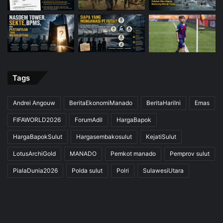
Tags
Andrei Angouw
BeritaEkonomiManado
BeritaHariIni
Emas
FIFAWORLD2026
ForumAdil
HargaBapok
HargaBapokSulut
Hargasembakosulut
KejatiSulut
LotusArchiGold
MANADO
Pemkot manado
Pemprov sulut
PialaDunia2026
Polda sulut
Polri
SulawesiUtara