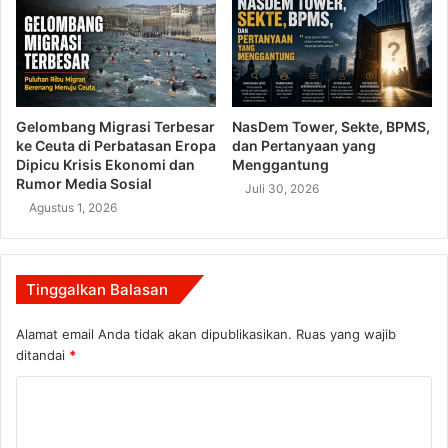
Gelombang Migrasi Terbesar
NasDem Tower, Sekte, BPMS,
ke Ceuta di Perbatasan Eropa
dan Pertanyaan yang
Dipicu Krisis Ekonomi dan
Menggantung
Rumor Media Sosial
Juli 30, 2026
Agustus 1, 2026
Tinggalkan Balasan
Alamat email Anda tidak akan dipublikasikan.
Ruas yang wajib
ditandai
*
K
o