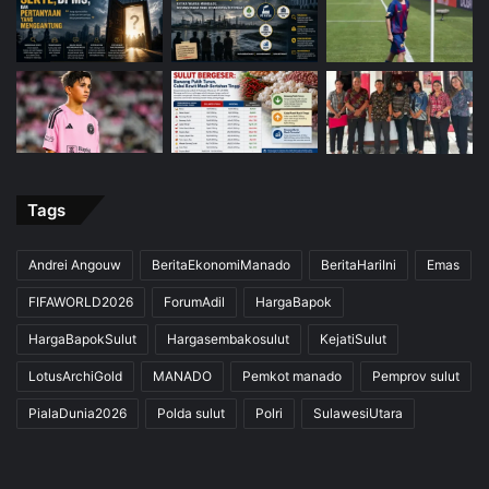
Tags
Andrei Angouw
BeritaEkonomiManado
BeritaHariIni
Emas
FIFAWORLD2026
ForumAdil
HargaBapok
HargaBapokSulut
Hargasembakosulut
KejatiSulut
LotusArchiGold
MANADO
Pemkot manado
Pemprov sulut
PialaDunia2026
Polda sulut
Polri
SulawesiUtara