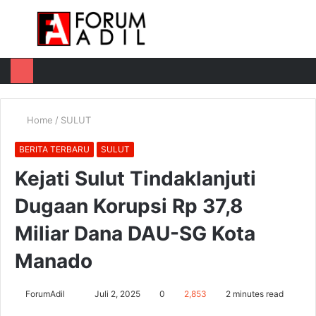
Menu
Log
Switch
M
In
skin
u
Home
/
SULUT
BERITA TERBARU
SULUT
Kejati Sulut Tindaklanjuti
Dugaan Korupsi Rp 37,8
Miliar Dana DAU-SG Kota
Manado
Send
ForumAdil
Juli 2, 2025
0
2,853
2 minutes read
an