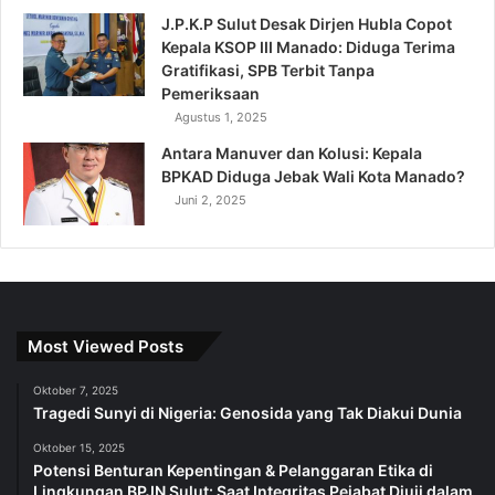
J.P.K.P Sulut Desak Dirjen Hubla Copot
Kepala KSOP III Manado: Diduga Terima
Gratifikasi, SPB Terbit Tanpa
Pemeriksaan
Agustus 1, 2025
Antara Manuver dan Kolusi: Kepala
BPKAD Diduga Jebak Wali Kota Manado?
Juni 2, 2025
Most Viewed Posts
Oktober 7, 2025
Tragedi Sunyi di Nigeria: Genosida yang Tak Diakui Dunia
Oktober 15, 2025
Potensi Benturan Kepentingan & Pelanggaran Etika di
Lingkungan BPJN Sulut: Saat Integritas Pejabat Diuji dalam