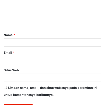
m
e
n
t
a
Nama
*
r
*
Email
*
Situs Web
Simpan nama, email, dan situs web saya pada peramban ini
untuk komentar saya berikutnya.