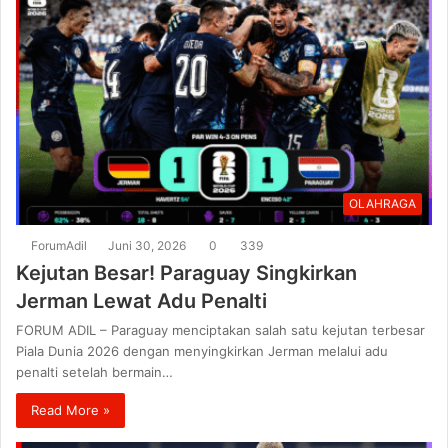
OLAHRAGA
ForumAdil
Juni 30, 2026
0
339
Kejutan Besar! Paraguay Singkirkan
Jerman Lewat Adu Penalti
FORUM ADIL – Paraguay menciptakan salah satu kejutan terbesar
Piala Dunia 2026 dengan menyingkirkan Jerman melalui adu
penalti setelah bermain…
Read More »