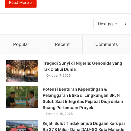
Read More »
Next page
Popular
Recent
Comments
Tragedi Sunyi di Nigeria: Genosida yang
Tak Diakui Dunia
Oktober 7, 2025
Potensi Benturan Kepentingan &
Pelanggaran Etika di Lingkungan BPJN
Sulut: Saat Integritas Pejabat Diuji dalam
Ruang Pertemuan Proyek
Oktober 15, 2025
Kejati Sulut Tindaklanjuti Dugaan Korupsi
Rp 37,8 Miliar Dana DAU-SG Kota Manado