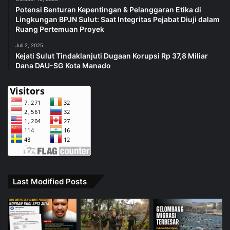
Potensi Benturan Kepentingan & Pelanggaran Etika di
Lingkungan BPJN Sulut: Saat Integritas Pejabat Diuji dalam
Ruang Pertemuan Proyek
Juli 2, 2025
Kejati Sulut Tindaklanjuti Dugaan Korupsi Rp 37,8 Miliar
Dana DAU-SG Kota Manado
Last Modified Posts