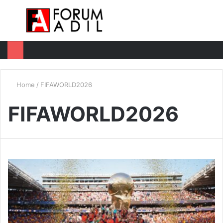
Menu
Log
Switc
M
In
skin
u
Home
/
FIFAWORLD2026
FIFAWORLD2026