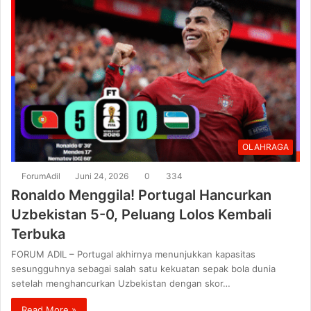
OLAHRAGA
ForumAdil
Juni 24, 2026
0
334
Ronaldo Menggila! Portugal Hancurkan
Uzbekistan 5-0, Peluang Lolos Kembali
Terbuka
FORUM ADIL – Portugal akhirnya menunjukkan kapasitas
sesungguhnya sebagai salah satu kekuatan sepak bola dunia
setelah menghancurkan Uzbekistan dengan skor…
Read More »