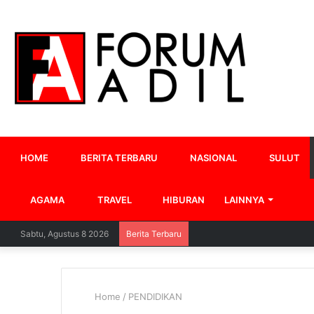
HOME
BERITA TERBARU
NASIONAL
SULUT
AGAMA
TRAVEL
HIBURAN
LAINNYA
Sabtu, Agustus 8 2026
Berita Terbaru
Home
/
PENDIDIKAN