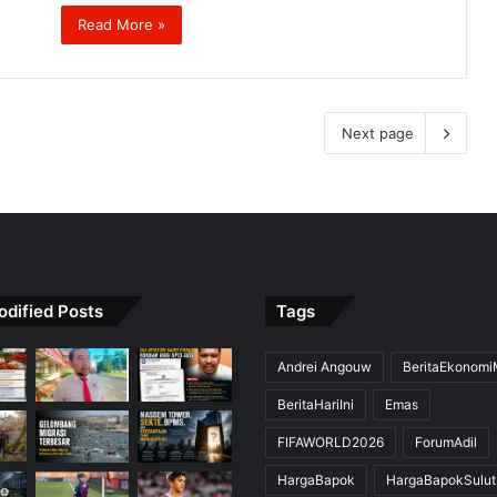
Read More »
Next page
odified Posts
Tags
Andrei Angouw
BeritaEkonom
BeritaHariIni
Emas
FIFAWORLD2026
ForumAdil
HargaBapok
HargaBapokSulut