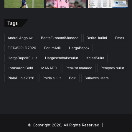
Tags
Andrei Angouw
BeritaEkonomiManado
BeritaHariIni
Emas
FIFAWORLD2026
ForumAdil
HargaBapok
HargaBapokSulut
Hargasembakosulut
KejatiSulut
LotusArchiGold
MANADO
Pemkot manado
Pemprov sulut
PialaDunia2026
Polda sulut
Polri
SulawesiUtara
© Copyright 2026, All Rights Reserved |