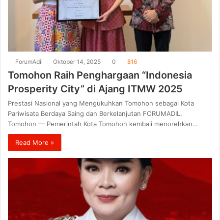
ForumAdil
Oktober 14, 2025
0
816
Tomohon Raih Penghargaan “Indonesia
Prosperity City” di Ajang ITMW 2025
Prestasi Nasional yang Mengukuhkan Tomohon sebagai Kota
Pariwisata Berdaya Saing dan Berkelanjutan FORUMADIL,
Tomohon — Pemerintah Kota Tomohon kembali menorehkan…
Read More »