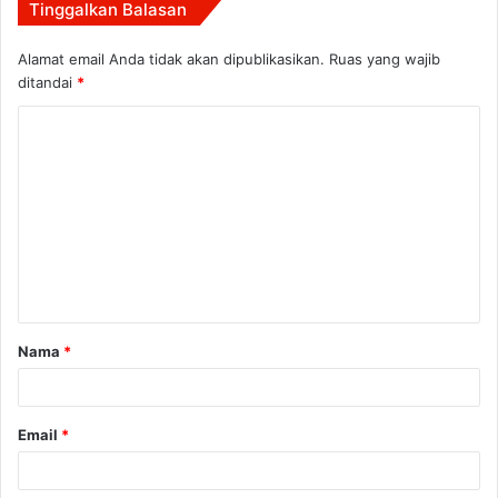
Tinggalkan Balasan
Alamat email Anda tidak akan dipublikasikan.
Ruas yang wajib
ditandai
*
K
o
m
e
n
t
a
Nama
*
r
*
Email
*