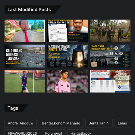
Last Modified Posts
Tags
Andrei Angouw
BeritaEkonomiManado
BeritaHariIni
Emas
FIFAWORLD2026
ForumAdil
HargaBapok