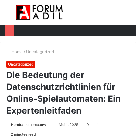
Menu
Log
Switc
M
In
skin
u
Home
/
Uncategorized
Uncategorized
Die Bedeutung der
Datenschutzrichtlinien für
Online-Spielautomaten: Ein
Expertenleitfaden
Hendra Lumempouw
S
Mei 1, 2025
0
1
e
2 minutes read