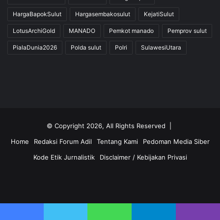
HargaBapokSulut
Hargasembakosulut
KejatiSulut
LotusArchiGold
MANADO
Pemkot manado
Pemprov sulut
PialaDunia2026
Polda sulut
Polri
SulawesiUtara
© Copyright 2026, All Rights Reserved |
Home
Redaksi Forum Adil
Tentang Kami
Pedoman Media Siber
Kode Etik Jurnalistik
Disclaimer / Kebijakan Privasi
Facebook
Twitter
YouTube
Instagram