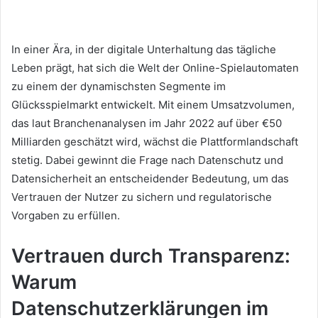
n
d
a
In einer Ära, in der digitale Unterhaltung das tägliche
n
Leben prägt, hat sich die Welt der Online-Spielautomaten
e
zu einem der dynamischsten Segmente im
m
Glücksspielmarkt entwickelt. Mit einem Umsatzvolumen,
a
das laut Branchenanalysen im Jahr 2022 auf über
€50
i
Milliarden
geschätzt wird, wächst die Plattformlandschaft
l
stetig. Dabei gewinnt die Frage nach Datenschutz und
Datensicherheit an entscheidender Bedeutung, um das
Vertrauen der Nutzer zu sichern und regulatorische
Vorgaben zu erfüllen.
Vertrauen durch Transparenz:
Warum
Datenschutzerklärungen im