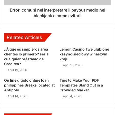
Errori comuni nel interpretare il payout medio nel
blackjack e come evitarli
Related Articles
¿Â qué es simpleros área
Lemon Casino Twe ulubione
clientes lo primero? serí­a
kasyno sieciowy w naszym
cualquier préstamo de
kraju
Creditea?
April 18, 2026
April 19, 2026
On line digido online loan
Tips to Make Your PDF
philippines Breaks located at
Templates Stand Out in a
Antipolo
Crowded Market
April 14, 2026
April 4, 2026