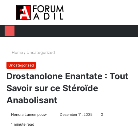
Menu
Log
Switc
M
In
skin
u
Home
/
Uncategorized
Uncategorized
Drostanolone Enantate : Tout
Savoir sur ce Stéroïde
Anabolisant
Hendra Lumempouw
S
Desember 11, 2025
0
e
1 minute read
n
d