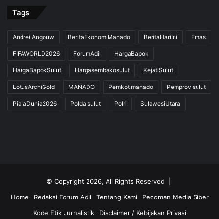
Tags
Andrei Angouw
BeritaEkonomiManado
BeritaHariIni
Emas
FIFAWORLD2026
ForumAdil
HargaBapok
HargaBapokSulut
Hargasembakosulut
KejatiSulut
LotusArchiGold
MANADO
Pemkot manado
Pemprov sulut
PialaDunia2026
Polda sulut
Polri
SulawesiUtara
© Copyright 2026, All Rights Reserved |
Home
Redaksi Forum Adil
Tentang Kami
Pedoman Media Siber
Kode Etik Jurnalistik
Disclaimer / Kebijakan Privasi