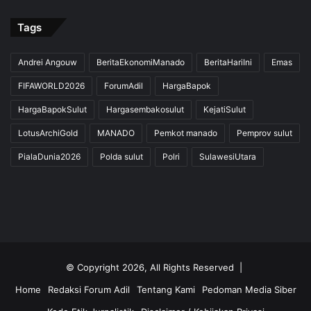
Tags
Andrei Angouw
BeritaEkonomiManado
BeritaHariIni
Emas
FIFAWORLD2026
ForumAdil
HargaBapok
HargaBapokSulut
Hargasembakosulut
KejatiSulut
LotusArchiGold
MANADO
Pemkot manado
Pemprov sulut
PialaDunia2026
Polda sulut
Polri
SulawesiUtara
© Copyright 2026, All Rights Reserved |
Home
Redaksi Forum Adil
Tentang Kami
Pedoman Media Siber