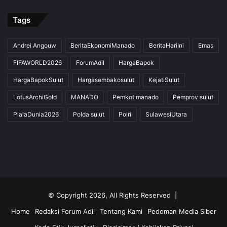
Tags
Andrei Angouw
BeritaEkonomiManado
BeritaHariIni
Emas
FIFAWORLD2026
ForumAdil
HargaBapok
HargaBapokSulut
Hargasembakosulut
KejatiSulut
LotusArchiGold
MANADO
Pemkot manado
Pemprov sulut
PialaDunia2026
Polda sulut
Polri
SulawesiUtara
© Copyright 2026, All Rights Reserved |
Home
Redaksi Forum Adil
Tentang Kami
Pedoman Media Siber