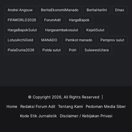
Andrei Angouw
BeritaEkonomiManado
BeritaHariIni
Emas
FIFAWORLD2026
ForumAdil
HargaBapok
HargaBapokSulut
Hargasembakosulut
KejatiSulut
LotusArchiGold
MANADO
Pemkot manado
Pemprov sulut
PialaDunia2026
Polda sulut
Polri
SulawesiUtara
© Copyright 2026, All Rights Reserved |
Home
Redaksi Forum Adil
Tentang Kami
Pedoman Media Siber
Kode Etik Jurnalistik
Disclaimer / Kebijakan Privasi
Facebook
Twitter
YouTube
Instagram