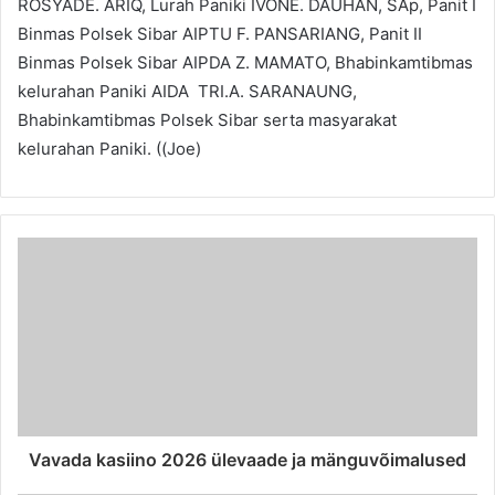
ROSYADE. ARIQ, Lurah Paniki IVONE. DAUHAN, SAp, Panit I
Binmas Polsek Sibar AIPTU F. PANSARIANG, Panit II
Binmas Polsek Sibar AIPDA Z. MAMATO, Bhabinkamtibmas
kelurahan Paniki AIDA TRI.A. SARANAUNG,
Bhabinkamtibmas Polsek Sibar serta masyarakat
kelurahan Paniki. ((Joe)
Vavada kasiino 2026 ülevaade ja mänguvõimalused