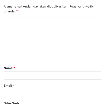
Alamat email Anda tidak akan dipublikasikan.
Ruas yang wajib
ditandai
*
K
o
m
e
n
t
a
Nama
*
r
*
Email
*
Situs Web