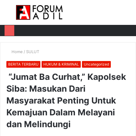
Menu
Log
Switch
M
In
skin
u
Home
/
SULUT
BERITA TERBARU
HUKUM & KRIMINAL
Uncategorized
“Jumat Ba Curhat,” Kapolsek
Siba: Masukan Dari
Masyarakat Penting Untuk
Kemajuan Dalam Melayani
dan Melindungi