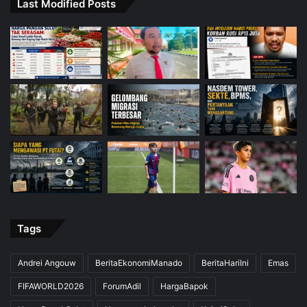
Last Modified Posts
Tags
Andrei Angouw
BeritaEkonomiManado
BeritaHariIni
Emas
FIFAWORLD2026
ForumAdil
HargaBapok