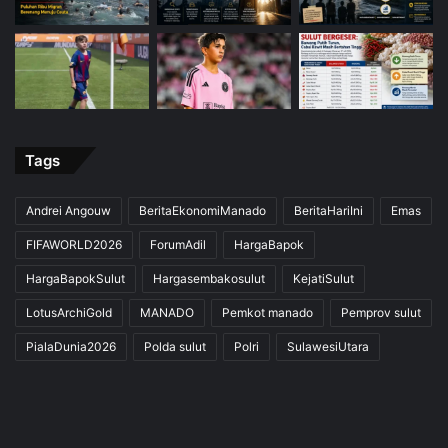
Tags
Andrei Angouw
BeritaEkonomiManado
BeritaHariIni
Emas
FIFAWORLD2026
ForumAdil
HargaBapok
HargaBapokSulut
Hargasembakosulut
KejatiSulut
LotusArchiGold
MANADO
Pemkot manado
Pemprov sulut
PialaDunia2026
Polda sulut
Polri
SulawesiUtara