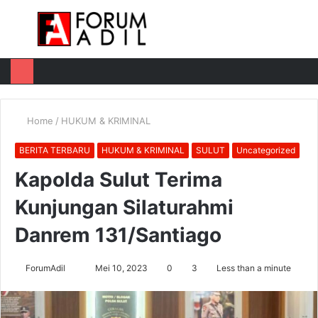
Menu
Log
Switch
M
In
skin
u
Home
/
HUKUM & KRIMINAL
BERITA TERBARU
HUKUM & KRIMINAL
SULUT
Uncategorized
Kapolda Sulut Terima
Kunjungan Silaturahmi
Danrem 131/Santiago
Send
ForumAdil
Mei 10, 2023
0
3
Less than a minute
an
email