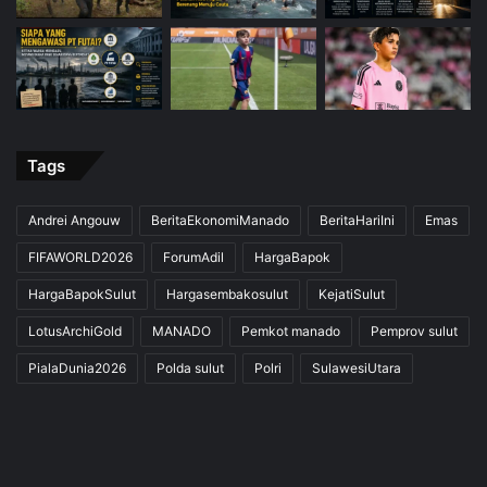
Tags
Andrei Angouw
BeritaEkonomiManado
BeritaHariIni
Emas
FIFAWORLD2026
ForumAdil
HargaBapok
HargaBapokSulut
Hargasembakosulut
KejatiSulut
LotusArchiGold
MANADO
Pemkot manado
Pemprov sulut
PialaDunia2026
Polda sulut
Polri
SulawesiUtara