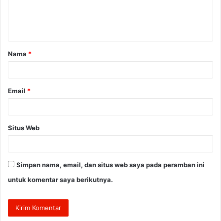
n
t
a
Nama
*
r
*
Email
*
Situs Web
Simpan nama, email, dan situs web saya pada peramban ini
untuk komentar saya berikutnya.