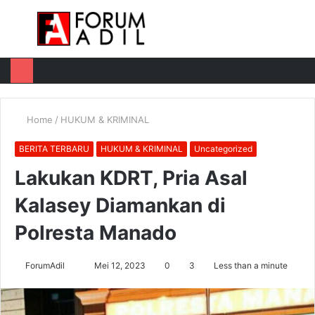
Menu
Log
Switch
M
In
skin
u
Home
/
HUKUM & KRIMINAL
BERITA TERBARU
HUKUM & KRIMINAL
Uncategorized
Lakukan KDRT, Pria Asal
Kalasey Diamankan di
Polresta Manado
Send
ForumAdil
Mei 12, 2023
0
3
Less than a minute
an
email