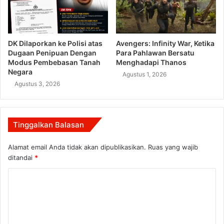
DK Dilaporkan ke Polisi atas
Avengers: Infinity War, Ketika
Dugaan Penipuan Dengan
Para Pahlawan Bersatu
Modus Pembebasan Tanah
Menghadapi Thanos
Negara
Agustus 1, 2026
Agustus 3, 2026
Tinggalkan Balasan
Alamat email Anda tidak akan dipublikasikan.
Ruas yang wajib
ditandai
*
K
o
m
e