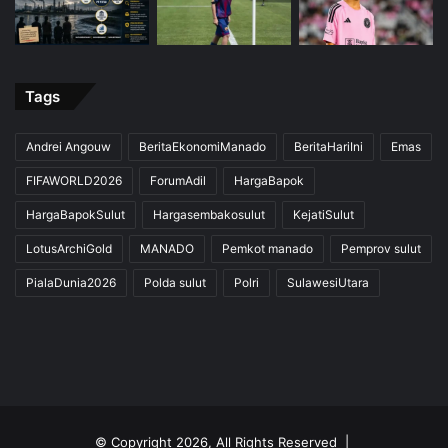
Tags
Andrei Angouw
BeritaEkonomiManado
BeritaHariIni
Emas
FIFAWORLD2026
ForumAdil
HargaBapok
HargaBapokSulut
Hargasembakosulut
KejatiSulut
LotusArchiGold
MANADO
Pemkot manado
Pemprov sulut
PialaDunia2026
Polda sulut
Polri
SulawesiUtara
© Copyright 2026, All Rights Reserved |