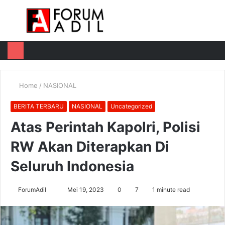
Menu
Log
Switch
M
In
skin
u
Home
/
NASIONAL
BERITA TERBARU
NASIONAL
Uncategorized
Atas Perintah Kapolri, Polisi
RW Akan Diterapkan Di
Seluruh Indonesia
Send
ForumAdil
Mei 19, 2023
0
7
1 minute read
an
email