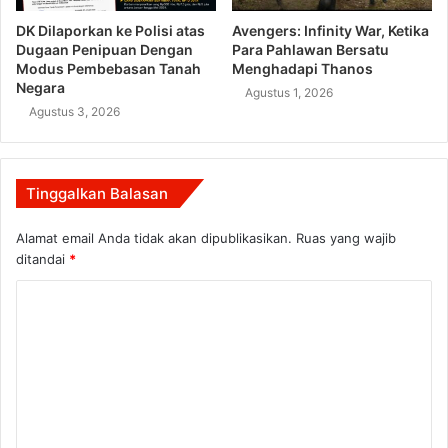
DK Dilaporkan ke Polisi atas
Avengers: Infinity War, Ketika
Dugaan Penipuan Dengan
Para Pahlawan Bersatu
Modus Pembebasan Tanah
Menghadapi Thanos
Negara
Agustus 1, 2026
Agustus 3, 2026
Tinggalkan Balasan
Alamat email Anda tidak akan dipublikasikan.
Ruas yang wajib
ditandai
*
K
o
m
e
n
t