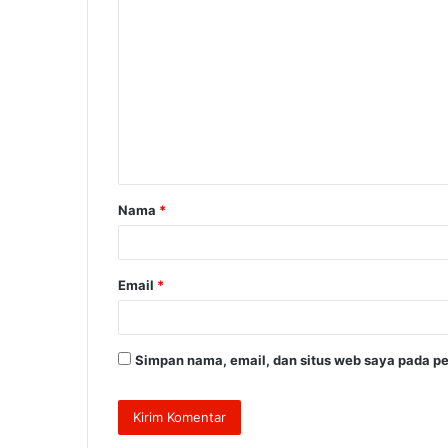
K
o
m
e
n
t
a
Nama
*
r
*
Email
*
Simpan nama, email, dan situs web saya pada pe