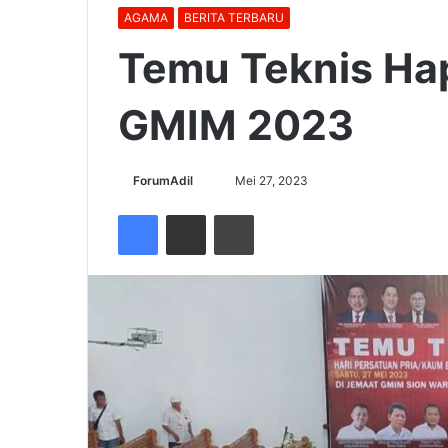
AGAMA
BERITA TERBARU
Temu Teknis Ha
GMIM 2023
Send
ForumAdil
Mei 27, 2023
an
Facebook
Share via Email
Cetak
email