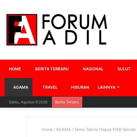
HOME
BERITA TERBARU
NASIONAL
SULUT
AGAMA
TRAVEL
HIBURAN
LAINNYA
Sabtu, Agustus 8 2026
Berita Terbaru
Home
/
AGAMA
/
Temu Teknis Hapsa P/KB Sinod