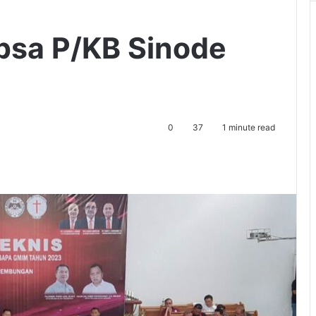
psa P/KB Sinode
0
37
1 minute read