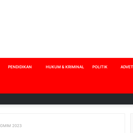
PENDIDIKAN
HUKUM & KRIMINAL
POLITIK
ADVET
e GMIM 2023