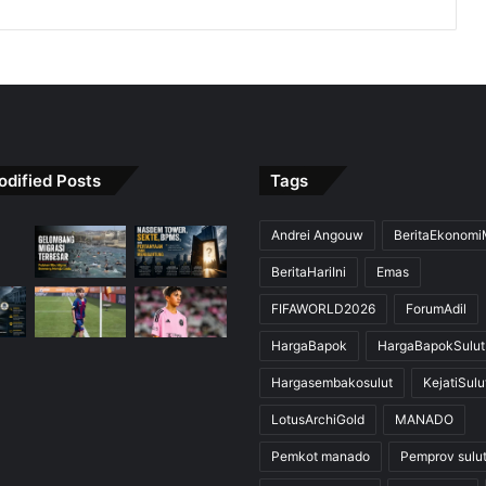
odified Posts
Tags
Andrei Angouw
BeritaEkonom
BeritaHariIni
Emas
FIFAWORLD2026
ForumAdil
HargaBapok
HargaBapokSulut
Hargasembakosulut
KejatiSulu
LotusArchiGold
MANADO
Pemkot manado
Pemprov sulu