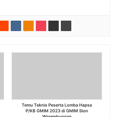
nterest
Reddit
VKontakte
Odnoklassniki
Pocket
Share via Email
Cetak
Temu Teknis Peserta Lomba Hapsa
P/KB GMIM 2023 di GMIM Sion
Warembungan