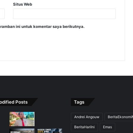
Situs Web
ramban ini untuk komentar saya berikutnya.
odified Posts
Tags
Andrei Angouw
BeritaEkonom
BeritaHariIni
Emas