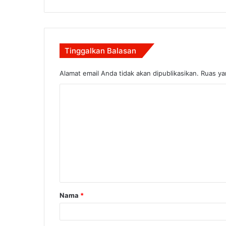
Tinggalkan Balasan
Alamat email Anda tidak akan dipublikasikan.
Ruas ya
K
o
m
e
n
t
a
Nama
*
r
*