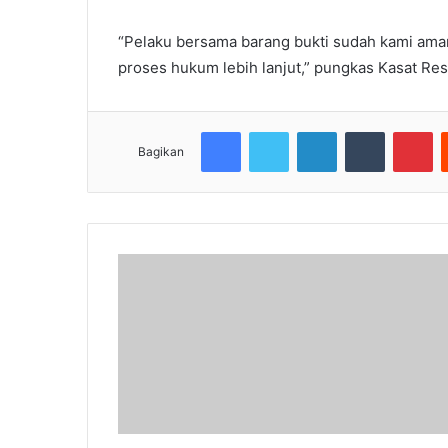
“Pelaku bersama barang bukti sudah kami am
proses hukum lebih lanjut,” pungkas Kasat Res
Facebook
Twitter
LinkedIn
Tumblr
Pi
Bagikan