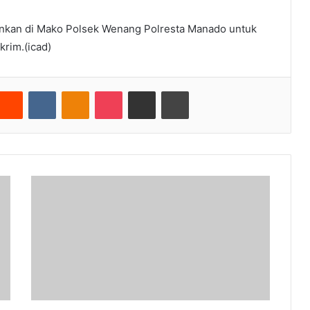
ankan di Mako Polsek Wenang Polresta Manado untuk
krim.(icad)
nterest
Reddit
VKontakte
Odnoklassniki
Pocket
Share via Email
Cetak