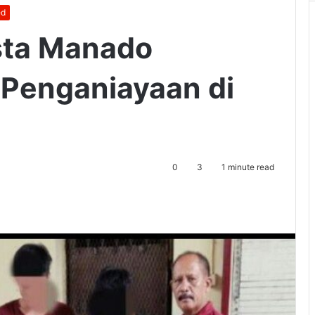
ed
sta Manado
 Penganiayaan di
0
3
1 minute read