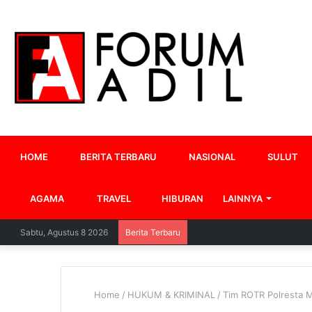
HOME
BERITA TERBARU
NASIONAL
SULUT
AGAMA
TRAVEL
HIBURAN
LAINNYA
Sabtu, Agustus 8 2026
Berita Terbaru
Home
/
HUKUM & KRIMINAL
/
Tim ROTR Polresta 