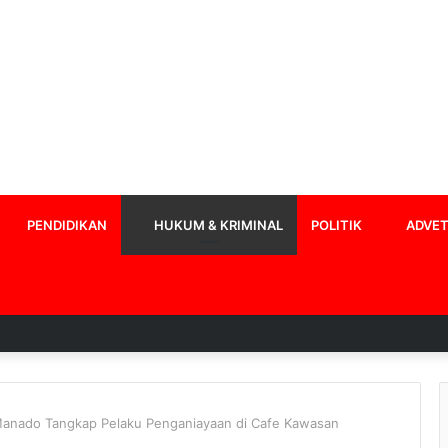
PENDIDIKAN
HUKUM & KRIMINAL
POLITIK
ADVET
Manado Tangkap Pelaku Penganiayaan di Cafe Kawasan