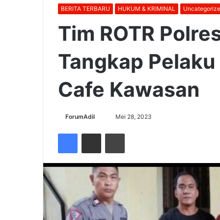
BERITA TERBARU
HUKUM & KRIMINAL
Uncategoriz
Tim ROTR Polre
Tangkap Pelaku
Cafe Kawasan
Send
ForumAdil
Mei 28, 2023
an
Facebook
Share via Email
Cetak
email