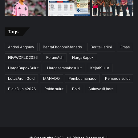
Tags
Andrei Angouw
BeritaEkonomiManado
BeritaHariIni
Emas
FIFAWORLD2026
ForumAdil
HargaBapok
HargaBapokSulut
Hargasembakosulut
KejatiSulut
LotusArchiGold
MANADO
Pemkot manado
Pemprov sulut
PialaDunia2026
Polda sulut
Polri
SulawesiUtara
© Copyright 2026, All Rights Reserved |