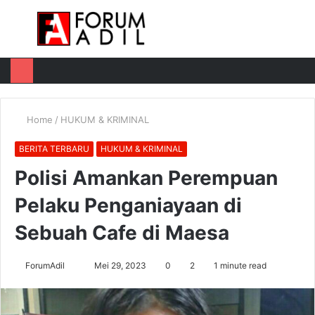
Menu
Log
Switch
M
In
skin
u
Home
/
HUKUM & KRIMINAL
BERITA TERBARU
HUKUM & KRIMINAL
Polisi Amankan Perempuan
Pelaku Penganiayaan di
Sebuah Cafe di Maesa
Send
ForumAdil
Mei 29, 2023
0
2
1 minute read
an
email