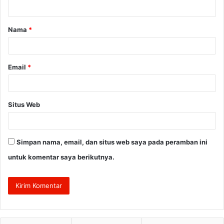
t
a
Nama
*
r
*
Email
*
Situs Web
Simpan nama, email, dan situs web saya pada peramban ini
untuk komentar saya berikutnya.