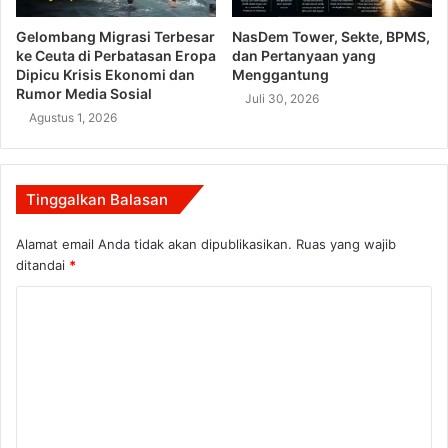
Gelombang Migrasi Terbesar
NasDem Tower, Sekte, BPMS,
ke Ceuta di Perbatasan Eropa
dan Pertanyaan yang
Dipicu Krisis Ekonomi dan
Menggantung
Rumor Media Sosial
Juli 30, 2026
Agustus 1, 2026
Tinggalkan Balasan
Alamat email Anda tidak akan dipublikasikan.
Ruas yang wajib
ditandai
*
K
o
m
e
n