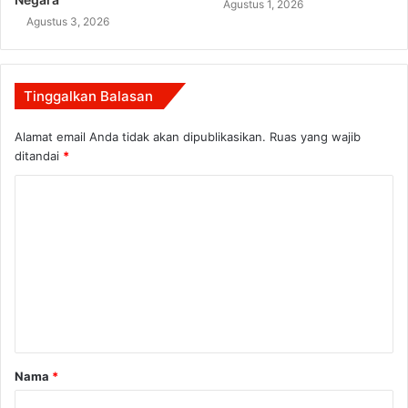
Agustus 1, 2026
Agustus 3, 2026
Tinggalkan Balasan
Alamat email Anda tidak akan dipublikasikan.
Ruas yang wajib
ditandai
*
K
o
m
e
n
t
a
Nama
*
r
*