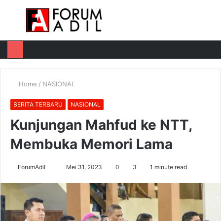
Menu
Log
Switch
M
In
skin
u
Home
/
NASIONAL
BERITA TERBARU
NASIONAL
Kunjungan Mahfud ke NTT,
Membuka Memori Lama
Send
ForumAdil
Mei 31, 2023
0
3
1 minute read
an
email