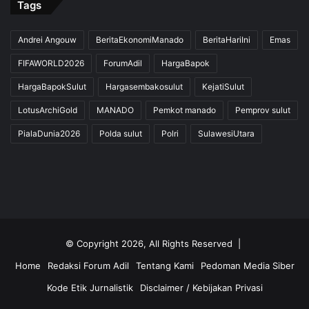
Tags
Andrei Angouw
BeritaEkonomiManado
BeritaHariIni
Emas
FIFAWORLD2026
ForumAdil
HargaBapok
HargaBapokSulut
Hargasembakosulut
KejatiSulut
LotusArchiGold
MANADO
Pemkot manado
Pemprov sulut
PialaDunia2026
Polda sulut
Polri
SulawesiUtara
© Copyright 2026, All Rights Reserved |
Home
Redaksi Forum Adil
Tentang Kami
Pedoman Media Siber
Kode Etik Jurnalistik
Disclaimer / Kebijakan Privasi