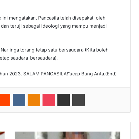
ra ini mengatakan, Pancasila telah disepakati oleh
i dan teruji sebagai ideologi yang mampu menjadi
Nar inga torang tetap satu bersaudara (Kita boleh
 tetap saudara-bersaudara),
 Tahun 2023. SALAM PANCASILA!”ucap Bung Anta.(End)
nterest
Reddit
VKontakte
Odnoklassniki
Pocket
Share via Email
Cetak