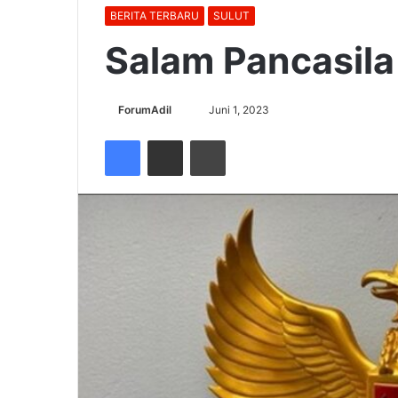
BERITA TERBARU
SULUT
Salam Pancasila
Send
ForumAdil
Juni 1, 2023
an
Facebook
Share via Email
Cetak
email