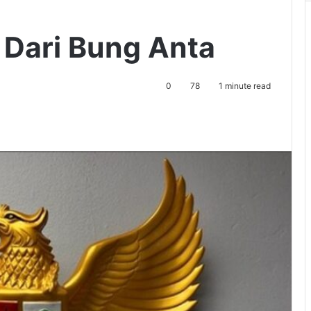
 Dari Bung Anta
0
78
1 minute read