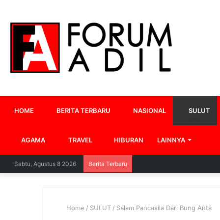
HOME
BERITA TERBARU
NASIONAL
SULUT
AGAMA
TRAVEL
HIBURAN
LAINNYA
Sabtu, Agustus 8 2026
Berita Terbaru
Home
/
SULUT
/
Salam Pancasila Dari Bung Anta