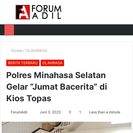
Menu
Log
Switch
M
In
skin
u
Home
/
OLAHRAGA
BERITA TERBARU
OLAHRAGA
Polres Minahasa Selatan
Gelar “Jumat Bacerita” di
Kios Topas
Send
ForumAdil
Juni 3, 2023
0
1
Less than a minute
an
email