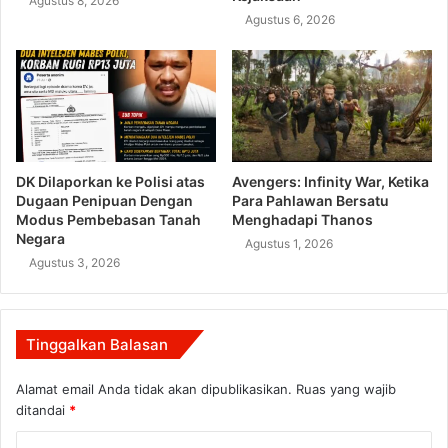
Agustus 8, 2026
Agustus 6, 2026
DK Dilaporkan ke Polisi atas
Avengers: Infinity War, Ketika
Dugaan Penipuan Dengan
Para Pahlawan Bersatu
Modus Pembebasan Tanah
Menghadapi Thanos
Negara
Agustus 1, 2026
Agustus 3, 2026
Tinggalkan Balasan
Alamat email Anda tidak akan dipublikasikan.
Ruas yang wajib
ditandai
*
K