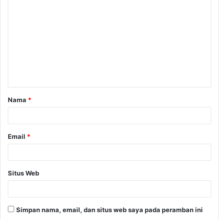
o
m
e
n
t
a
Nama
*
r
*
Email
*
Situs Web
Simpan nama, email, dan situs web saya pada peramban ini