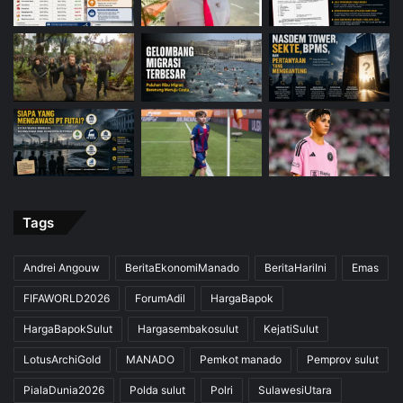
Tags
Andrei Angouw
BeritaEkonomiManado
BeritaHariIni
Emas
FIFAWORLD2026
ForumAdil
HargaBapok
HargaBapokSulut
Hargasembakosulut
KejatiSulut
LotusArchiGold
MANADO
Pemkot manado
Pemprov sulut
PialaDunia2026
Polda sulut
Polri
SulawesiUtara