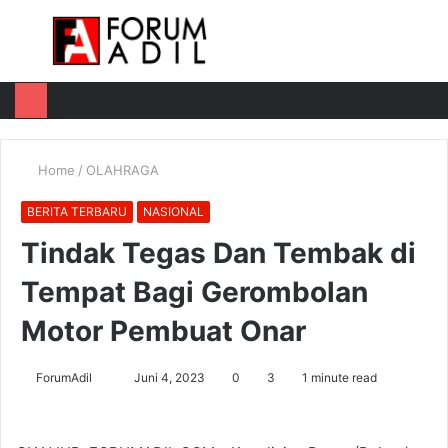
Menu
Log
Switch
M
In
skin
u
Home
/
OLAHRAGA
BERITA TERBARU
NASIONAL
Tindak Tegas Dan Tembak di
Tempat Bagi Gerombolan
Motor Pembuat Onar
Send
ForumAdil
Juni 4, 2023
0
3
1 minute read
an
email