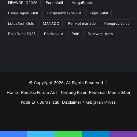
FIFAWORLD2026
ForumAdil
HargaBapok
HargaBapokSulut
Hargasembakosulut
KejatiSulut
LotusArchiGold
MANADO
Pemkot manado
Pemprov sulut
PialaDunia2026
Polda sulut
Polri
SulawesiUtara
© Copyright 2026, All Rights Reserved |
Home
Redaksi Forum Adil
Tentang Kami
Pedoman Media Siber
Kode Etik Jurnalistik
Disclaimer / Kebijakan Privasi
Facebook
Twitter
YouTube
Instagram