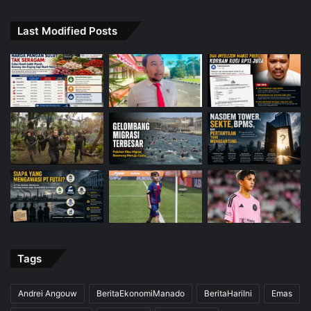
Last Modified Posts
Tags
Andrei Angouw
BeritaEkonomiManado
BeritaHariIni
Emas