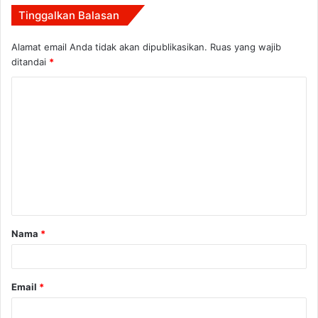
Tinggalkan Balasan
Alamat email Anda tidak akan dipublikasikan.
Ruas yang wajib
ditandai
*
K
o
m
e
n
t
a
Nama
*
r
*
Email
*