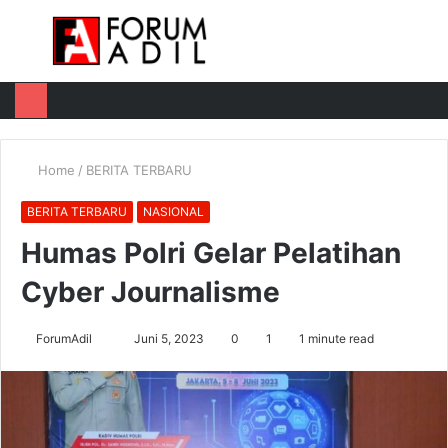
Menu
Log
Switch
M
In
skin
u
Home
/
BERITA TERBARU
BERITA TERBARU
NASIONAL
Humas Polri Gelar Pelatihan
Cyber Journalisme
Send
ForumAdil
Juni 5, 2023
0
1
1 minute read
an
email