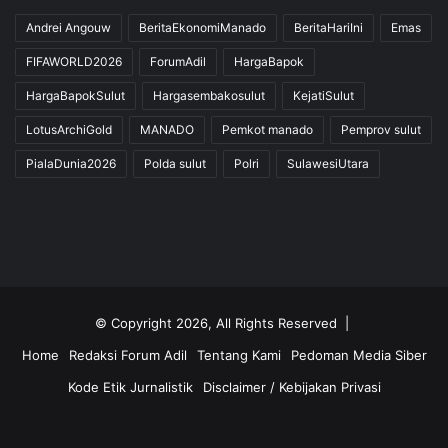
Andrei Angouw
BeritaEkonomiManado
BeritaHariIni
Emas
FIFAWORLD2026
ForumAdil
HargaBapok
HargaBapokSulut
Hargasembakosulut
KejatiSulut
LotusArchiGold
MANADO
Pemkot manado
Pemprov sulut
PialaDunia2026
Polda sulut
Polri
SulawesiUtara
© Copyright 2026, All Rights Reserved |
Home
Redaksi Forum Adil
Tentang Kami
Pedoman Media Siber
Kode Etik Jurnalistik
Disclaimer / Kebijakan Privasi
Facebook
Twitter
YouTube
Instagram