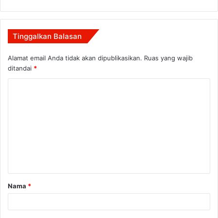
Tinggalkan Balasan
Alamat email Anda tidak akan dipublikasikan.
Ruas yang wajib
ditandai
*
K
o
m
e
n
t
a
Nama
*
r
*