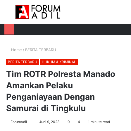
Menu
Log
Switch
M
In
skin
u
Home
/
BERITA TERBARU
BERITA TERBARU
HUKUM & KRIMINAL
Tim ROTR Polresta Manado
Amankan Pelaku
Penganiayaan Dengan
Samurai di Tingkulu
Send
ForumAdil
Juni 9, 2023
0
4
1 minute read
an