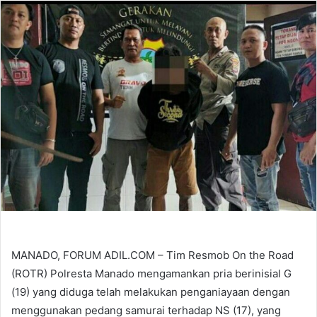
email
MANADO, FORUM ADIL.COM – Tim Resmob On the Road
(ROTR) Polresta Manado mengamankan pria berinisial G
(19) yang diduga telah melakukan penganiayaan dengan
menggunakan pedang samurai terhadap NS (17), yang