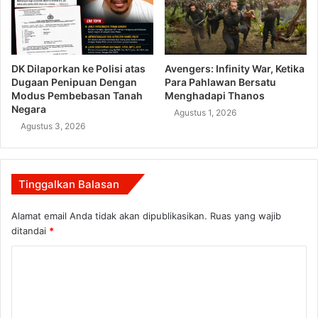
DK Dilaporkan ke Polisi atas
Avengers: Infinity War, Ketika
Dugaan Penipuan Dengan
Para Pahlawan Bersatu
Modus Pembebasan Tanah
Menghadapi Thanos
Negara
Agustus 1, 2026
Agustus 3, 2026
Tinggalkan Balasan
Alamat email Anda tidak akan dipublikasikan.
Ruas yang wajib
ditandai
*
K
o
m