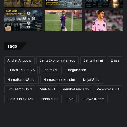
Tags
Andrei Angouw
BeritaEkonomiManado
BeritaHariIni
Emas
FIFAWORLD2026
ForumAdil
HargaBapok
HargaBapokSulut
Hargasembakosulut
KejatiSulut
LotusArchiGold
MANADO
Pemkot manado
Pemprov sulut
PialaDunia2026
Polda sulut
Polri
SulawesiUtara