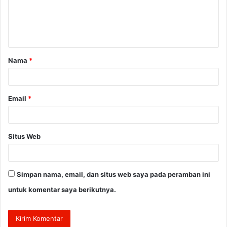
e
n
t
a
Nama
*
r
*
Email
*
Situs Web
Simpan nama, email, dan situs web saya pada peramban ini
untuk komentar saya berikutnya.