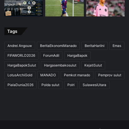
Tags
Andrei Angouw
BeritaEkonomiManado
BeritaHariIni
Emas
FIFAWORLD2026
ForumAdil
HargaBapok
HargaBapokSulut
Hargasembakosulut
KejatiSulut
LotusArchiGold
MANADO
Pemkot manado
Pemprov sulut
PialaDunia2026
Polda sulut
Polri
SulawesiUtara