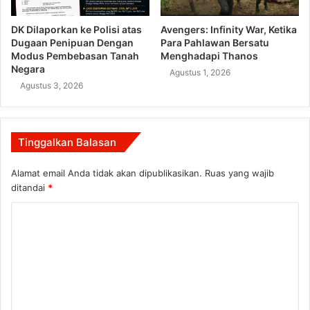
DK Dilaporkan ke Polisi atas
Avengers: Infinity War, Ketika
Dugaan Penipuan Dengan
Para Pahlawan Bersatu
Modus Pembebasan Tanah
Menghadapi Thanos
Negara
Agustus 1, 2026
Agustus 3, 2026
Tinggalkan Balasan
Alamat email Anda tidak akan dipublikasikan.
Ruas yang wajib
ditandai
*
K
o
m
e
n