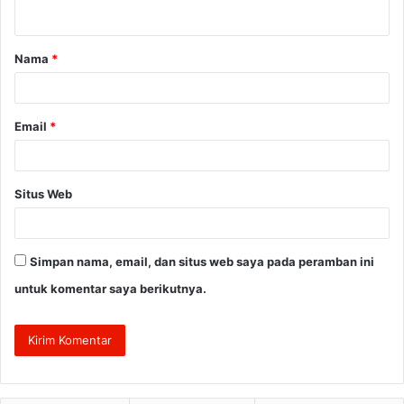
t
a
Nama
*
r
*
Email
*
Situs Web
Simpan nama, email, dan situs web saya pada peramban ini
untuk komentar saya berikutnya.