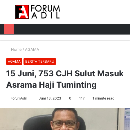
Menu
Log
Switch
M
In
skin
u
Home
/
AGAMA
AGAMA
BERITA TERBARU
15 Juni, 753 CJH Sulut Masuk
Asrama Haji Tuminting
Send
ForumAdil
Juni 13, 2023
0
117
1 minute read
an
email