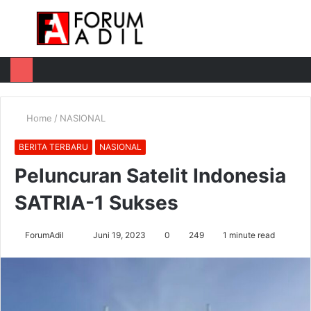
Menu
Log
Switch
M
In
skin
u
Home
/
NASIONAL
BERITA TERBARU
NASIONAL
Peluncuran Satelit Indonesia
SATRIA-1 Sukses
Send
ForumAdil
Juni 19, 2023
0
249
1 minute read
an
email