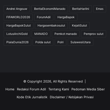
Andrei Angouw
BeritaEkonomiManado
BeritaHariIni
Emas
FIFAWORLD2026
ForumAdil
HargaBapok
HargaBapokSulut
Hargasembakosulut
KejatiSulut
LotusArchiGold
MANADO
Pemkot manado
Pemprov sulut
PialaDunia2026
Polda sulut
Polri
SulawesiUtara
© Copyright 2026, All Rights Reserved |
Home
Redaksi Forum Adil
Tentang Kami
Pedoman Media Siber
Kode Etik Jurnalistik
Disclaimer / Kebijakan Privasi
Facebook
Twitter
YouTube
Instagram