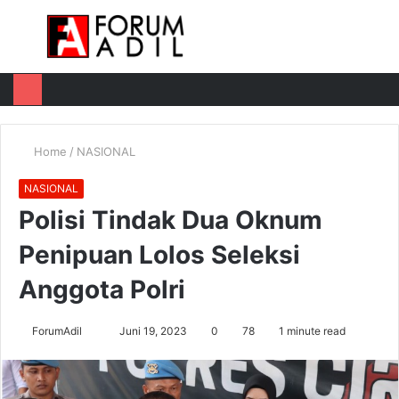
Menu
Log
Switch
M
In
skin
u
Home
/
NASIONAL
NASIONAL
Polisi Tindak Dua Oknum
Penipuan Lolos Seleksi
Anggota Polri
Send
ForumAdil
Juni 19, 2023
0
78
1 minute read
an
email