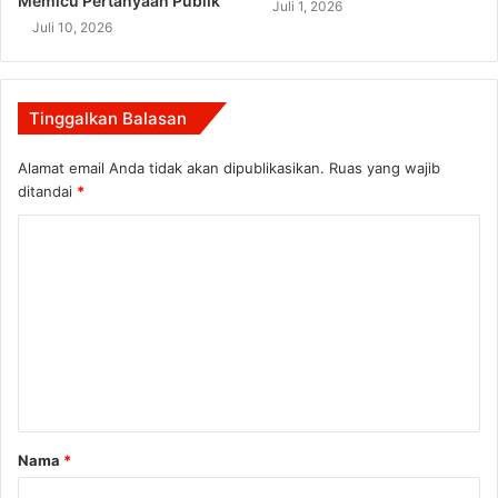
Memicu Pertanyaan Publik
Juli 1, 2026
Juli 10, 2026
Tinggalkan Balasan
Alamat email Anda tidak akan dipublikasikan.
Ruas yang wajib
ditandai
*
K
o
m
e
n
t
a
Nama
*
r
*