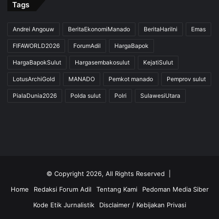
Tags
Andrei Angouw
BeritaEkonomiManado
BeritaHariIni
Emas
FIFAWORLD2026
ForumAdil
HargaBapok
HargaBapokSulut
Hargasembakosulut
KejatiSulut
LotusArchiGold
MANADO
Pemkot manado
Pemprov sulut
PialaDunia2026
Polda sulut
Polri
SulawesiUtara
© Copyright 2026, All Rights Reserved |
Home
Redaksi Forum Adil
Tentang Kami
Pedoman Media Siber
Kode Etik Jurnalistik
Disclaimer / Kebijakan Privasi