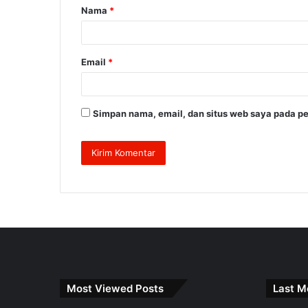
Nama
*
r
*
Email
*
Simpan nama, email, dan situs web saya pada pe
Most Viewed Posts
Last M