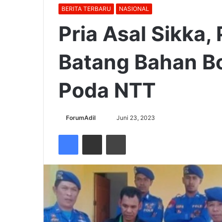
BERITA TERBARU
NASIONAL
Pria Asal Sikka
Batang Bahan B
Poda NTT
Send
ForumAdil
Juni 23, 2023
an
Facebook
Share via Email
Cetak
email