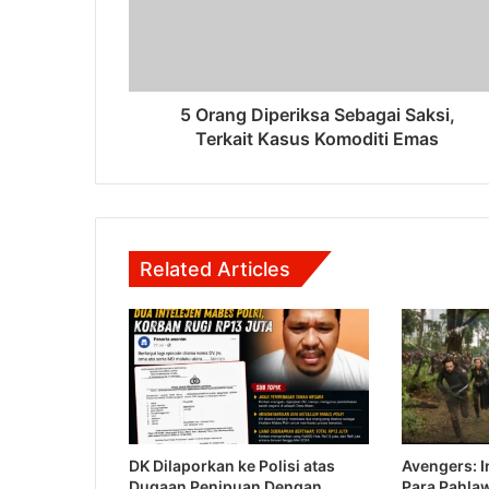
5 Orang Diperiksa Sebagai Saksi,
Terkait Kasus Komoditi Emas
Related Articles
DK Dilaporkan ke Polisi atas
Avengers: In
Dugaan Penipuan Dengan
Para Pahla