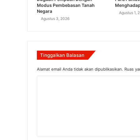
Modus Pembebasan Tanah
Menghadap
Negara
Agustus 1, 
Agustus 3, 2026
Tinggalkan Balasan
Alamat email Anda tidak akan dipublikasikan.
Ruas ya
K
o
m
e
n
t
a