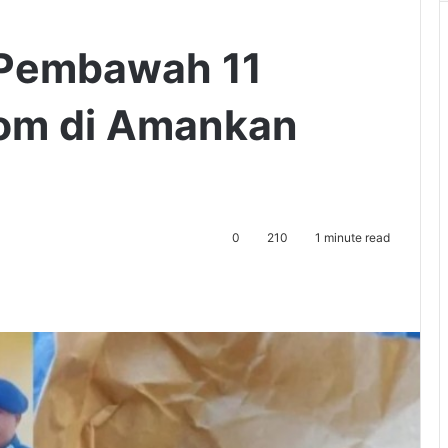
, Pembawah 11
om di Amankan
0
210
1 minute read