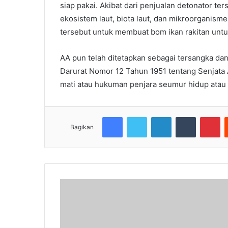
siap pakai. Akibat dari penjualan detonator t
ekosistem laut, biota laut, dan mikroorganis
tersebut untuk membuat bom ikan rakitan untuk
AA pun telah ditetapkan sebagai tersangka da
Darurat Nomor 12 Tahun 1951 tentang Senjat
mati atau hukuman penjara seumur hidup atau 
Facebook
Twitter
LinkedIn
Tumblr
Pi
Bagikan