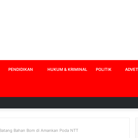
PENDIDIKAN
HUKUM & KRIMINAL
POLITIK
ADVET
1 Batang Bahan Bom di Amankan Poda NTT