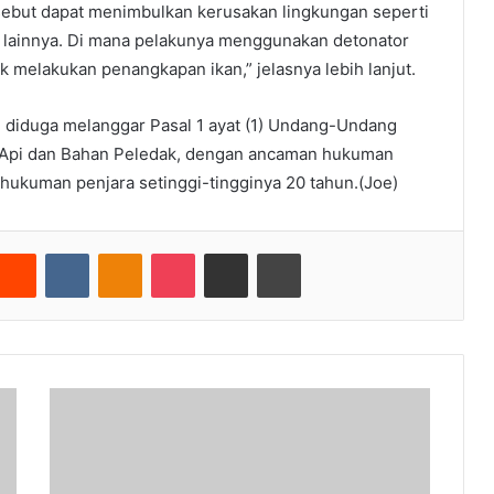
ersebut dapat menimbulkan kerusakan lingkungan seperti
me lainnya. Di mana pelakunya menggunakan detonator
 melakukan penangkapan ikan,” jelasnya lebih lanjut.
n diduga melanggar Pasal 1 ayat (1) Undang-Undang
a Api dan Bahan Peledak, dengan ancaman hukuman
hukuman penjara setinggi-tingginya 20 tahun.(Joe)
nterest
Reddit
VKontakte
Odnoklassniki
Pocket
Share via Email
Cetak