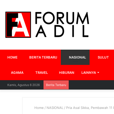
HOME
BERITA TERBARU
NASIONAL
SULUT
AGAMA
TRAVEL
HIBURAN
LAINNYA
Kamis, Agustus 6 2026
Berita Terbaru
Home
/
NASIONAL
/
Pria Asal Sikka, Pembawah 1