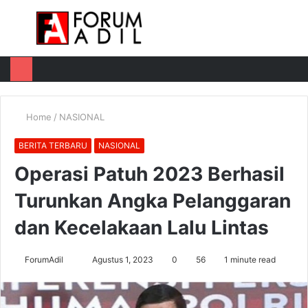
Menu
Log
Switch
M
In
skin
u
Home
/
NASIONAL
BERITA TERBARU
NASIONAL
Operasi Patuh 2023 Berhasil
Turunkan Angka Pelanggaran
dan Kecelakaan Lalu Lintas
Send
ForumAdil
Agustus 1, 2023
0
56
1 minute read
an
email