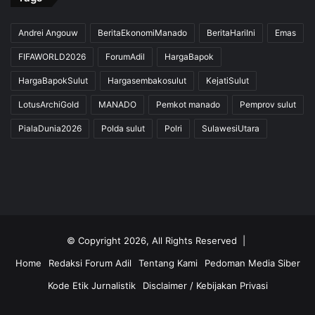
Andrei Angouw
BeritaEkonomiManado
BeritaHariIni
Emas
FIFAWORLD2026
ForumAdil
HargaBapok
HargaBapokSulut
Hargasembakosulut
KejatiSulut
LotusArchiGold
MANADO
Pemkot manado
Pemprov sulut
PialaDunia2026
Polda sulut
Polri
SulawesiUtara
© Copyright 2026, All Rights Reserved |
Home
Redaksi Forum Adil
Tentang Kami
Pedoman Media Siber
Kode Etik Jurnalistik
Disclaimer / Kebijakan Privasi