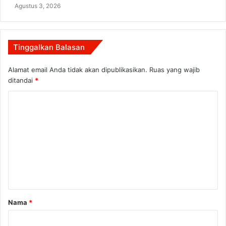
Agustus 3, 2026
Tinggalkan Balasan
Alamat email Anda tidak akan dipublikasikan.
Ruas yang wajib
ditandai
*
K
o
m
e
n
t
a
Nama
*
r
*