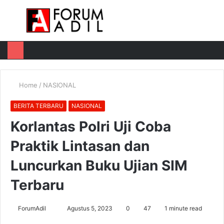
Menu
Log
Switch
M
In
skin
u
Home
/
NASIONAL
BERITA TERBARU
NASIONAL
Korlantas Polri Uji Coba
Praktik Lintasan dan
Luncurkan Buku Ujian SIM
Terbaru
Send
ForumAdil
Agustus 5, 2023
0
47
1 minute read
an