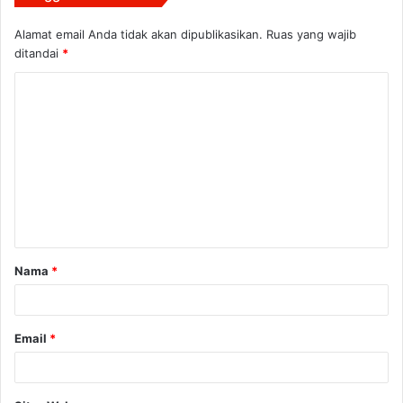
Alamat email Anda tidak akan dipublikasikan.
Ruas yang wajib
ditandai
*
K
o
m
e
n
t
a
Nama
*
r
*
Email
*