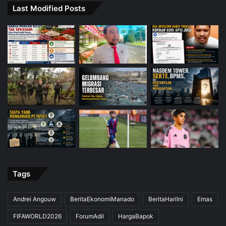
Last Modified Posts
Tags
Andrei Angouw
BeritaEkonomiManado
BeritaHariIni
Emas
FIFAWORLD2026
ForumAdil
HargaBapok