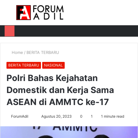
Menu
Log
Switch
M
In
skin
u
Home
/
BERITA TERBARU
BERITA TERBARU
NASIONAL
Polri Bahas Kejahatan
Domestik dan Kerja Sama
ASEAN di AMMTC ke-17
Send
ForumAdil
Agustus 20, 2023
0
1
1 minute read
an
email