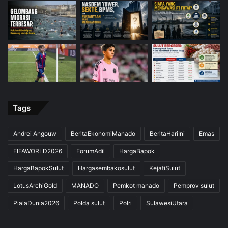
Tags
Andrei Angouw
BeritaEkonomiManado
BeritaHariIni
Emas
FIFAWORLD2026
ForumAdil
HargaBapok
HargaBapokSulut
Hargasembakosulut
KejatiSulut
LotusArchiGold
MANADO
Pemkot manado
Pemprov sulut
PialaDunia2026
Polda sulut
Polri
SulawesiUtara