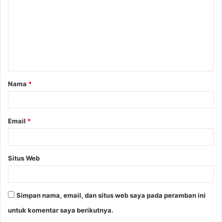
m
e
n
t
a
Nama
*
r
*
Email
*
Situs Web
Simpan nama, email, dan situs web saya pada peramban ini
untuk komentar saya berikutnya.