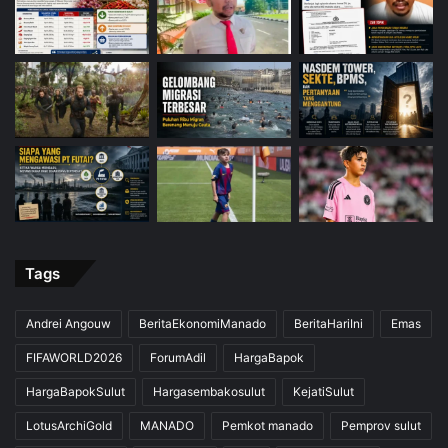
Tags
Andrei Angouw
BeritaEkonomiManado
BeritaHariIni
Emas
FIFAWORLD2026
ForumAdil
HargaBapok
HargaBapokSulut
Hargasembakosulut
KejatiSulut
LotusArchiGold
MANADO
Pemkot manado
Pemprov sulut