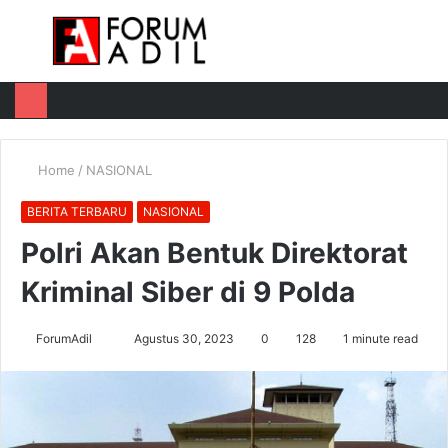
Menu
Log
Switch
M
In
skin
u
Home
/
NASIONAL
BERITA TERBARU
NASIONAL
Polri Akan Bentuk Direktorat
Kriminal Siber di 9 Polda
Send
ForumAdil
Agustus 30, 2023
0
128
1 minute read
an
email