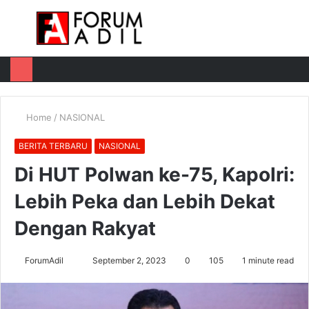
Menu
Log
Switch
M
In
skin
u
Home
/
NASIONAL
BERITA TERBARU
NASIONAL
Di HUT Polwan ke-75, Kapolri:
Lebih Peka dan Lebih Dekat
Dengan Rakyat
Send
ForumAdil
September 2, 2023
0
105
1 minute read
an
email