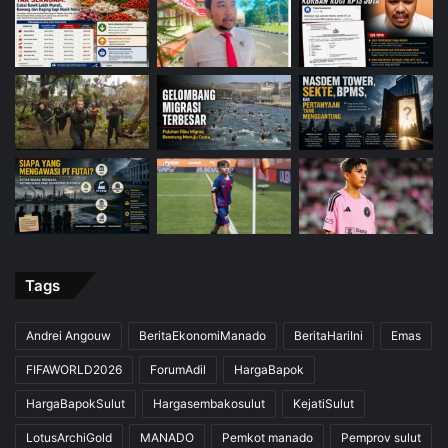
Tags
Andrei Angouw
BeritaEkonomiManado
BeritaHariIni
Emas
FIFAWORLD2026
ForumAdil
HargaBapok
HargaBapokSulut
Hargasembakosulut
KejatiSulut
LotusArchiGold
MANADO
Pemkot manado
Pemprov sulut