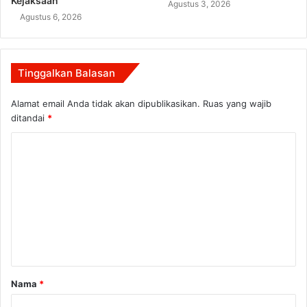
Kejaksaan
Agustus 3, 2026
Agustus 6, 2026
Tinggalkan Balasan
Alamat email Anda tidak akan dipublikasikan.
Ruas yang wajib
ditandai
*
K
o
m
e
n
t
a
Nama
*
r