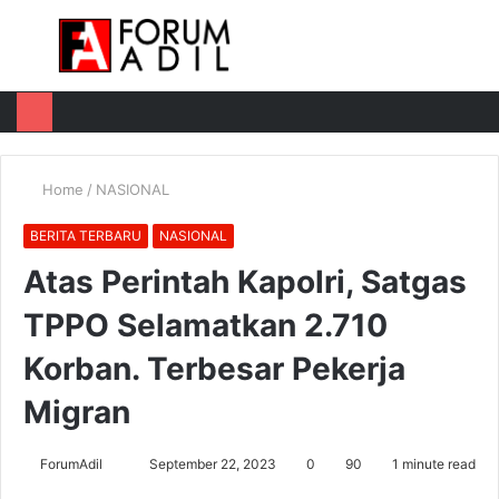
Menu
Log
Switch
M
In
skin
u
Home
/
NASIONAL
BERITA TERBARU
NASIONAL
Atas Perintah Kapolri, Satgas
TPPO Selamatkan 2.710
Korban. Terbesar Pekerja
Migran
Send
ForumAdil
September 22, 2023
0
90
1 minute read
an