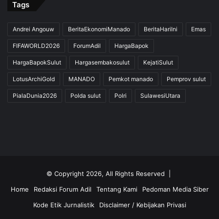
Tags
Andrei Angouw
BeritaEkonomiManado
BeritaHariIni
Emas
FIFAWORLD2026
ForumAdil
HargaBapok
HargaBapokSulut
Hargasembakosulut
KejatiSulut
LotusArchiGold
MANADO
Pemkot manado
Pemprov sulut
PialaDunia2026
Polda sulut
Polri
SulawesiUtara
© Copyright 2026, All Rights Reserved |
Home
Redaksi Forum Adil
Tentang Kami
Pedoman Media Siber
Kode Etik Jurnalistik
Disclaimer / Kebijakan Privasi