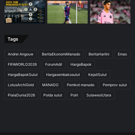
Tags
Andrei Angouw
BeritaEkonomiManado
BeritaHariIni
Emas
FIFAWORLD2026
ForumAdil
HargaBapok
HargaBapokSulut
Hargasembakosulut
KejatiSulut
LotusArchiGold
MANADO
Pemkot manado
Pemprov sulut
PialaDunia2026
Polda sulut
Polri
SulawesiUtara