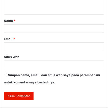
n
t
a
Nama
*
r
*
Email
*
Situs Web
Simpan nama, email, dan situs web saya pada peramban ini
untuk komentar saya berikutnya.