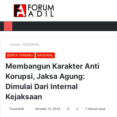
Menu
Log
Switch
M
In
skin
u
Home
/
NASIONAL
BERITA TERBARU
NASIONAL
Membangun Karakter Anti
Korupsi, Jaksa Agung:
Dimulai Dari Internal
Kejaksaan
Send
ForumAdil
Oktober 12, 2023
0
2
1 minute read
an