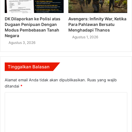
DK Dilaporkan ke Polisi atas
Avengers: Infinity War, Ketika
Dugaan Penipuan Dengan
Para Pahlawan Bersatu
Modus Pembebasan Tanah
Menghadapi Thanos
Negara
Agustus 1, 2026
Agustus 3, 2026
Tinggalkan Balasan
Alamat email Anda tidak akan dipublikasikan.
Ruas yang wajib
ditandai
*
K
o
m
e