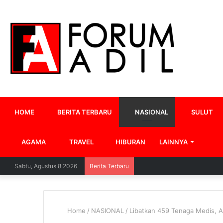
HOME
BERITA TERBARU
NASIONAL
SULUT
AGAMA
TRAVEL
HIBURAN
LAINNYA
Sabtu, Agustus 8 2026
Berita Terbaru
Home
/
NASIONAL
/
Libatkan 459 Tenaga Medis, Ak