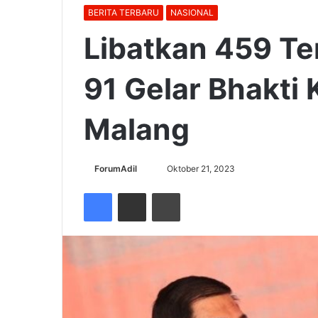
BERITA TERBARU
NASIONAL
Libatkan 459 Te
91 Gelar Bhakti 
Malang
Send
ForumAdil
Oktober 21, 2023
an
Facebook
Share via Email
Cetak
email