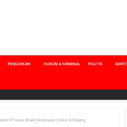
PENDIDIKAN
HUKUM & KRIMINAL
POLITIK
ADVET
abri 91 Gelar Bhakti Kesehatan Gratis di Malang