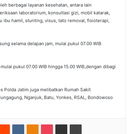
eh berbagai layanan kesehatan, antara lain
ksaan laboratorium, konsultasi gizi, mobil katarak,
ibu hamil, stunting, visus, tato removal, fisioterapi,
ung selama delapan jam, mulai pukul 07.00 WIB
 mulai pukul 07.00 WIB hingga 15.00 WIB,dengan dibagi
s Polda Jatim juga melibatkan Rumah Sakit
Tulungagung, Nganjuk, Batu, Yonkes, RSAL, Bondowoso
nterest
Reddit
VKontakte
Odnoklassniki
Pocket
Share via Email
Cetak