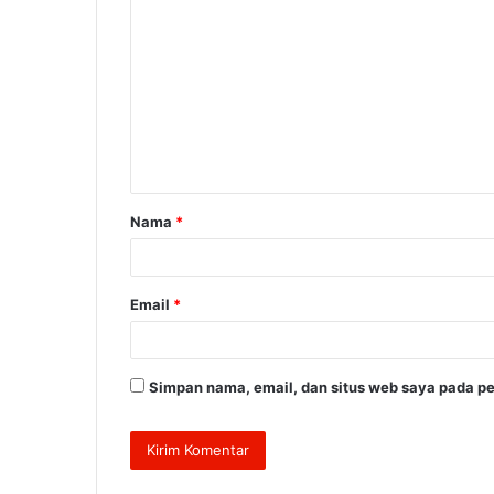
o
m
e
n
t
a
Nama
*
r
*
Email
*
Simpan nama, email, dan situs web saya pada pe