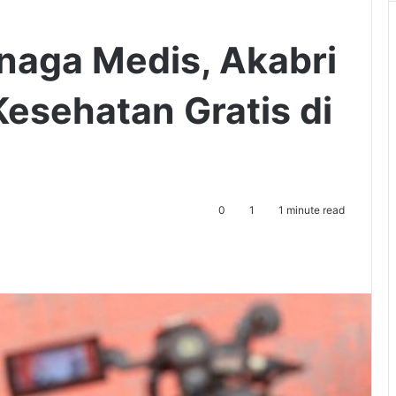
naga Medis, Akabri
Kesehatan Gratis di
0
1
1 minute read