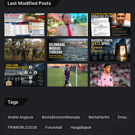
Last Modified Posts
Tags
Andrei Angouw
BeritaEkonomiManado
BeritaHariIni
Emas
FIFAWORLD2026
ForumAdil
HargaBapok