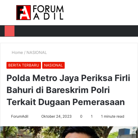
Menu
Log
Switch
M
In
skin
u
Home
/
NASIONAL
BERITA TERBARU
NASIONAL
Polda Metro Jaya Periksa Firli
Bahuri di Bareskrim Polri
Terkait Dugaan Pemerasaan
Send
ForumAdil
Oktober 24, 2023
0
1
1 minute read
an
email