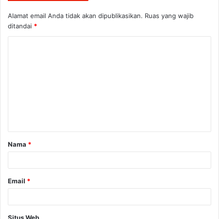
Alamat email Anda tidak akan dipublikasikan.
Ruas yang wajib
ditandai
*
K
o
m
e
n
t
a
Nama
*
r
*
Email
*
Situs Web