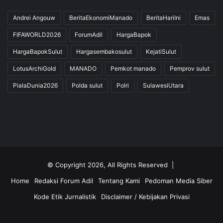
Andrei Angouw
BeritaEkonomiManado
BeritaHariIni
Emas
FIFAWORLD2026
ForumAdil
HargaBapok
HargaBapokSulut
Hargasembakosulut
KejatiSulut
LotusArchiGold
MANADO
Pemkot manado
Pemprov sulut
PialaDunia2026
Polda sulut
Polri
SulawesiUtara
© Copyright 2026, All Rights Reserved |
Home
Redaksi Forum Adil
Tentang Kami
Pedoman Media Siber
Kode Etik Jurnalistik
Disclaimer / Kebijakan Privasi
Facebook
Twitter
YouTube
Instagram