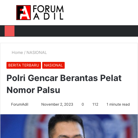
Menu
Log
Switch
M
In
skin
u
Home
/
NASIONAL
BERITA TERBARU
NASIONAL
Polri Gencar Berantas Pelat
Nomor Palsu
Send
ForumAdil
November 2, 2023
0
112
1 minute read
an
email