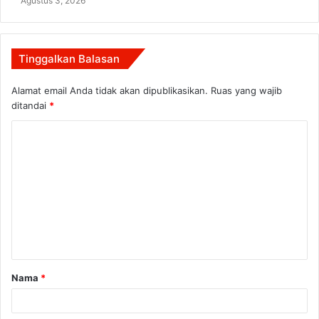
Agustus 3, 2026
Tinggalkan Balasan
Alamat email Anda tidak akan dipublikasikan.
Ruas yang wajib
ditandai
*
K
o
m
e
n
t
a
Nama
*
r
*