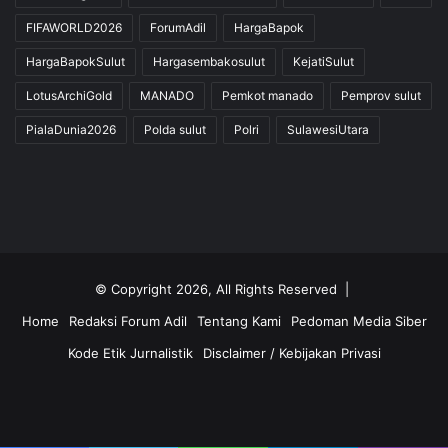
FIFAWORLD2026
ForumAdil
HargaBapok
HargaBapokSulut
Hargasembakosulut
KejatiSulut
LotusArchiGold
MANADO
Pemkot manado
Pemprov sulut
PialaDunia2026
Polda sulut
Polri
SulawesiUtara
© Copyright 2026, All Rights Reserved |
Home
Redaksi Forum Adil
Tentang Kami
Pedoman Media Siber
Kode Etik Jurnalistik
Disclaimer / Kebijakan Privasi
Facebook
Twitter
YouTube
Instagram