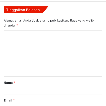
Tinggalkan Balasan
Alamat email Anda tidak akan dipublikasikan.
Ruas yang wajib
ditandai
*
K
o
m
e
n
t
a
Nama
*
r
*
Email
*