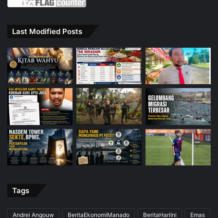
Last Modified Posts
Tags
Andrei Angouw
BeritaEkonomiManado
BeritaHariIni
Emas