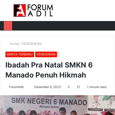
Menu
Log
Switch
M
In
skin
u
Home
/
PENDIDIKAN
BERITA TERBARU
PENDIDIKAN
Ibadah Pra Natal SMKN 6
Manado Penuh Hikmah
Send
ForumAdil
Desember 8, 2023
0
21
1 minute read
an
email