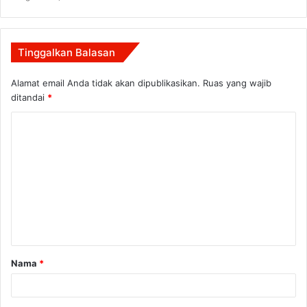
Tinggalkan Balasan
Alamat email Anda tidak akan dipublikasikan.
Ruas yang wajib
ditandai
*
K
o
m
e
n
t
a
Nama
*
r
*