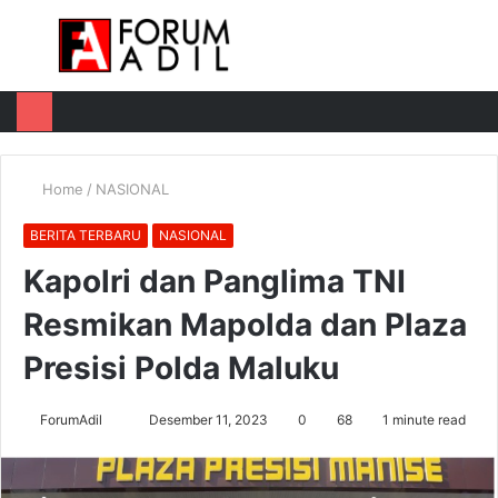
Menu
Log
Switch
M
In
skin
u
Home
/
NASIONAL
BERITA TERBARU
NASIONAL
Kapolri dan Panglima TNI
Resmikan Mapolda dan Plaza
Presisi Polda Maluku
Send
ForumAdil
Desember 11, 2023
0
68
1 minute read
an
email