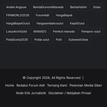
Andrei Angouw
BeritaEkonomiManado
BeritaHariIni
Emas
FIFAWORLD2026
ForumAdil
HargaBapok
HargaBapokSulut
Hargasembakosulut
KejatiSulut
LotusArchiGold
MANADO
Pemkot manado
Pemprov sulut
PialaDunia2026
Polda sulut
Polri
SulawesiUtara
© Copyright 2026, All Rights Reserved |
Home
Redaksi Forum Adil
Tentang Kami
Pedoman Media Siber
Kode Etik Jurnalistik
Disclaimer / Kebijakan Privasi
Facebook
Twitter
YouTube
Instagram