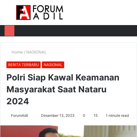
Menu
Log
Switch
M
In
skin
u
Home
/
NASIONAL
BERITA TERBARU
NASIONAL
Polri Siap Kawal Keamanan
Masyarakat Saat Nataru
2024
Send
ForumAdil
Desember 13, 2023
0
15
1 minute read
an
email