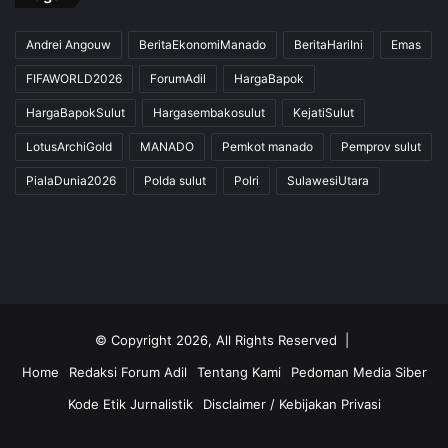
Andrei Angouw
BeritaEkonomiManado
BeritaHariIni
Emas
FIFAWORLD2026
ForumAdil
HargaBapok
HargaBapokSulut
Hargasembakosulut
KejatiSulut
LotusArchiGold
MANADO
Pemkot manado
Pemprov sulut
PialaDunia2026
Polda sulut
Polri
SulawesiUtara
© Copyright 2026, All Rights Reserved |
Home
Redaksi Forum Adil
Tentang Kami
Pedoman Media Siber
Kode Etik Jurnalistik
Disclaimer / Kebijakan Privasi