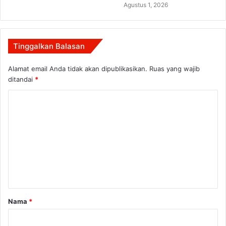
Agustus 1, 2026
Tinggalkan Balasan
Alamat email Anda tidak akan dipublikasikan.
Ruas yang wajib
ditandai
*
K
o
m
e
n
t
a
Nama
*
r
*