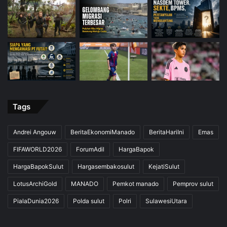
Tags
Andrei Angouw
BeritaEkonomiManado
BeritaHariIni
Emas
FIFAWORLD2026
ForumAdil
HargaBapok
HargaBapokSulut
Hargasembakosulut
KejatiSulut
LotusArchiGold
MANADO
Pemkot manado
Pemprov sulut
PialaDunia2026
Polda sulut
Polri
SulawesiUtara