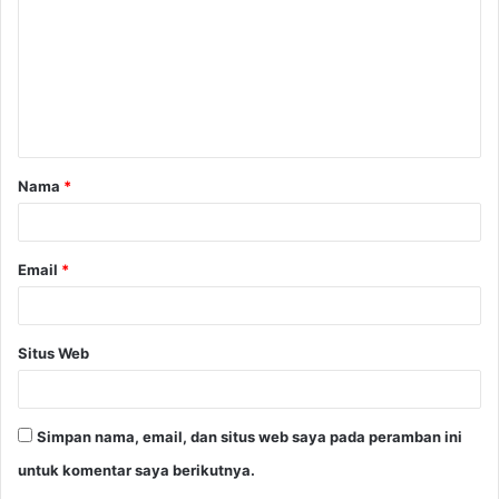
m
e
n
t
a
Nama
*
r
*
Email
*
Situs Web
Simpan nama, email, dan situs web saya pada peramban ini
untuk komentar saya berikutnya.