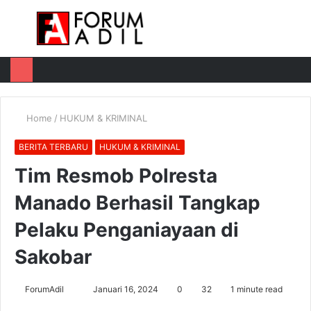
Menu
Log
Switch
M
In
skin
u
Home
/
HUKUM & KRIMINAL
BERITA TERBARU
HUKUM & KRIMINAL
Tim Resmob Polresta
Manado Berhasil Tangkap
Pelaku Penganiayaan di
Sakobar
Send
ForumAdil
Januari 16, 2024
0
32
1 minute read
an