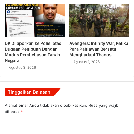
DK Dilaporkan ke Polisi atas
Avengers: Infinity War, Ketika
Dugaan Penipuan Dengan
Para Pahlawan Bersatu
Modus Pembebasan Tanah
Menghadapi Thanos
Negara
Agustus 1, 2026
Agustus 3, 2026
Tinggalkan Balasan
Alamat email Anda tidak akan dipublikasikan.
Ruas yang wajib
ditandai
*
K
o