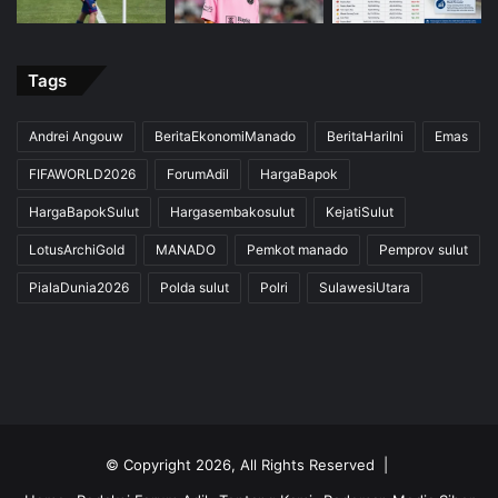
Tags
Andrei Angouw
BeritaEkonomiManado
BeritaHariIni
Emas
FIFAWORLD2026
ForumAdil
HargaBapok
HargaBapokSulut
Hargasembakosulut
KejatiSulut
LotusArchiGold
MANADO
Pemkot manado
Pemprov sulut
PialaDunia2026
Polda sulut
Polri
SulawesiUtara
© Copyright 2026, All Rights Reserved |