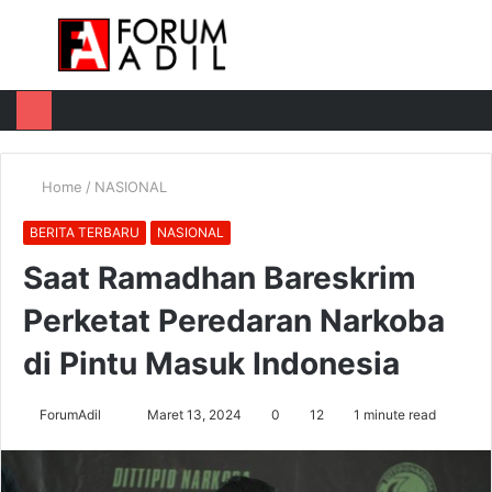
Menu
Log
Switch
M
In
skin
u
Home
/
NASIONAL
BERITA TERBARU
NASIONAL
Saat Ramadhan Bareskrim
Perketat Peredaran Narkoba
di Pintu Masuk Indonesia
Send
ForumAdil
Maret 13, 2024
0
12
1 minute read
an
email