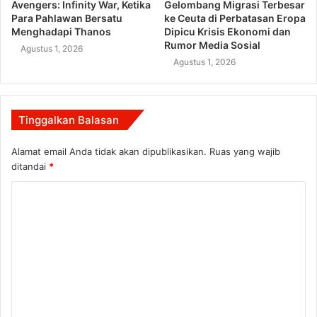
Avengers: Infinity War, Ketika
Gelombang Migrasi Terbesar
Para Pahlawan Bersatu
ke Ceuta di Perbatasan Eropa
Menghadapi Thanos
Dipicu Krisis Ekonomi dan
Rumor Media Sosial
Agustus 1, 2026
Agustus 1, 2026
Tinggalkan Balasan
Alamat email Anda tidak akan dipublikasikan.
Ruas yang wajib
ditandai
*
K
o
m
e
n
t