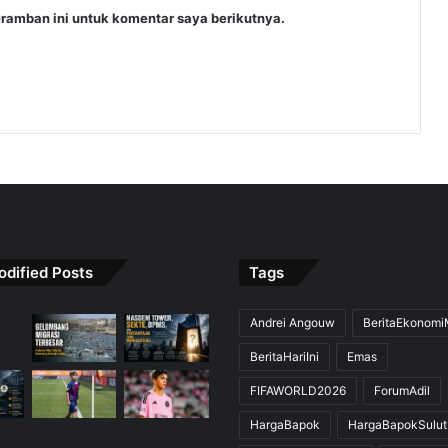
ramban ini untuk komentar saya berikutnya.
odified Posts
Tags
Andrei Angouw
BeritaEkonom
BeritaHariIni
Emas
FIFAWORLD2026
ForumAdil
HargaBapok
HargaBapokSulut