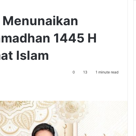
t Menunaikan
amadhan 1445 H
at IsIam
0
13
1 minute read