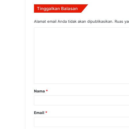
Tinggalkan Balasan
Alamat email Anda tidak akan dipublikasikan.
Ruas ya
K
o
m
e
n
t
a
Nama
*
r
*
Email
*