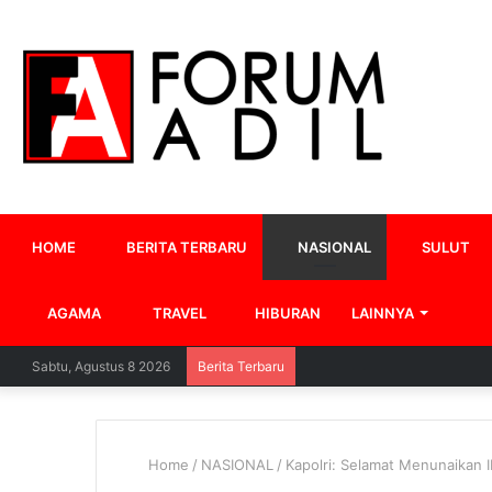
HOME
BERITA TERBARU
NASIONAL
SULUT
AGAMA
TRAVEL
HIBURAN
LAINNYA
Sabtu, Agustus 8 2026
Berita Terbaru
Home
/
NASIONAL
/
Kapolri: Selamat Menunaikan 