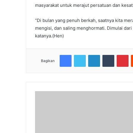
masyarakat untuk merajut persatuan dan kesa
“Di bulan yang penuh berkah, saatnya kita mera
mengisi, dan saling menghormati. Dimulai dari di
katanya.(Hen)
Facebook
Twitter
LinkedIn
Tumblr
Pi
Bagikan