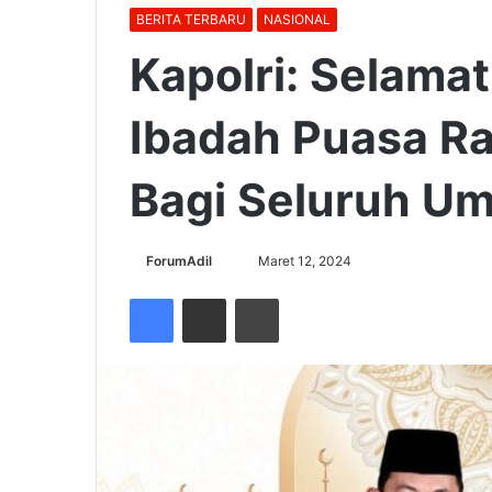
BERITA TERBARU
NASIONAL
Kapolri: Selama
Ibadah Puasa R
Bagi Seluruh Um
Send
ForumAdil
Maret 12, 2024
an
Facebook
Share via Email
Cetak
email