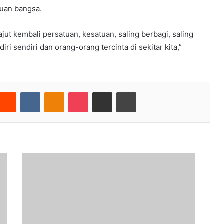
tuan bangsa.
jut kembali persatuan, kesatuan, saling berbagi, saling
ri sendiri dan orang-orang tercinta di sekitar kita,”
nterest
Reddit
VKontakte
Odnoklassniki
Pocket
Share via Email
Cetak