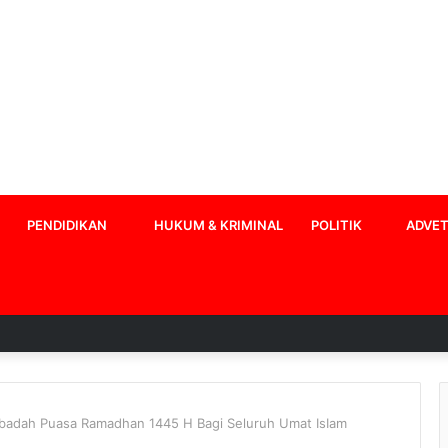
PENDIDIKAN
HUKUM & KRIMINAL
POLITIK
ADVET
Ibadah Puasa Ramadhan 1445 H Bagi Seluruh Umat IsIam