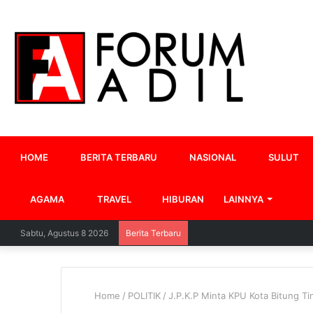
HOME
BERITA TERBARU
NASIONAL
SULUT
AGAMA
TRAVEL
HIBURAN
LAINNYA
Sabtu, Agustus 8 2026
Berita Terbaru
Home
/
POLITIK
/
J.P.K.P Minta KPU Kota Bitung Ti