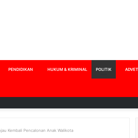
PENDIDIKAN
HUKUM & KRIMINAL
POLITIK
ADVET
njau Kembali Pencalonan Anak Walikota