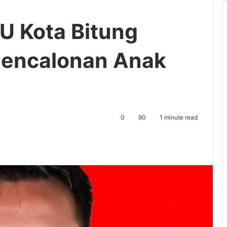
PU Kota Bitung
Pencalonan Anak
0
90
1 minute read