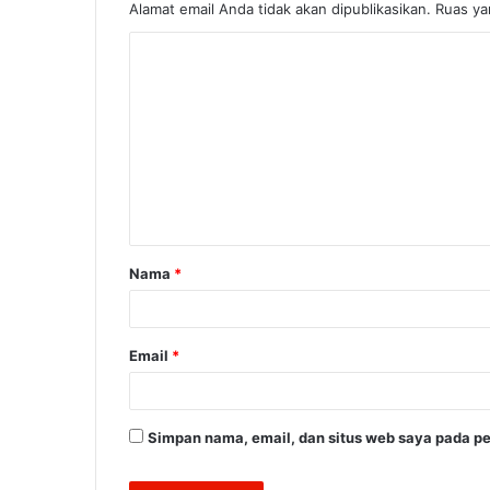
Alamat email Anda tidak akan dipublikasikan.
Ruas ya
K
o
m
e
n
t
a
Nama
*
r
*
Email
*
Simpan nama, email, dan situs web saya pada pe