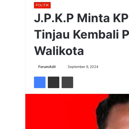
POLITIK
J.P.K.P Minta K
Tinjau Kembali 
Walikota
Send
ForumAdil
September 9, 2024
an
Facebook
Share via Email
Cetak
email