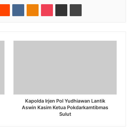
nterest
Reddit
VKontakte
Odnoklassniki
Pocket
Share via Email
Cetak
Kapolda Irjen Pol Yudhiawan Lantik
Aswin Kasim Ketua Pokdarkamtibmas
Sulut