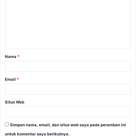
o
m
e
n
t
a
Nama
*
r
*
Email
*
Situs Web
Simpan nama, email, dan situs web saya pada peramban ini
untuk komentar saya berikutnya.