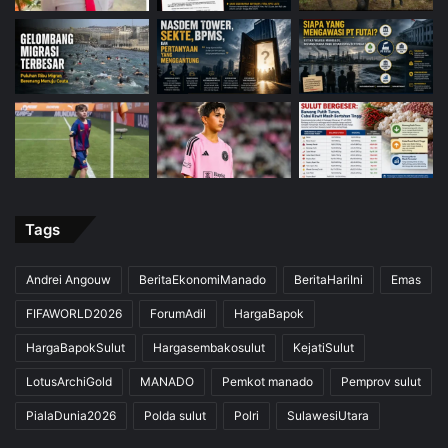
Tags
Andrei Angouw
BeritaEkonomiManado
BeritaHariIni
Emas
FIFAWORLD2026
ForumAdil
HargaBapok
HargaBapokSulut
Hargasembakosulut
KejatiSulut
LotusArchiGold
MANADO
Pemkot manado
Pemprov sulut
PialaDunia2026
Polda sulut
Polri
SulawesiUtara