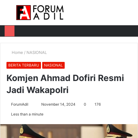
Menu
Log
Switch
M
In
skin
u
Home
/
NASIONAL
BERITA TERBARU
NASIONAL
Komjen Ahmad Dofiri Resmi
Jadi Wakapolri
Send
ForumAdil
November 14, 2024
0
176
an
Less than a minute
email