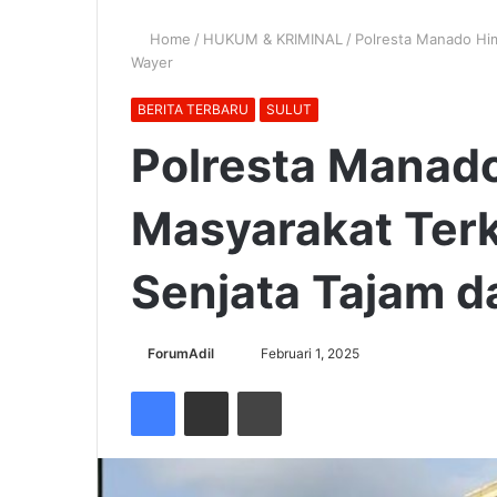
Home
/
HUKUM & KRIMINAL
/
Polresta Manado Him
Wayer
BERITA TERBARU
SULUT
Polresta Manad
Masyarakat Terk
Senjata Tajam 
Send
ForumAdil
Februari 1, 2025
an
Facebook
Share via Email
Cetak
email