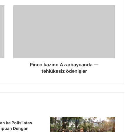
Pinco kazino Azərbaycanda —
təhlükəsiz ödənişlər
an ke Polisi atas
nipuan Dengan