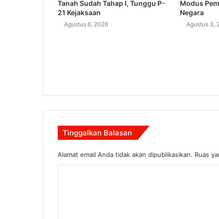
Tanah Sudah Tahap I, Tunggu P-
Modus Pem
21 Kejaksaan
Negara
Agustus 6, 2026
Agustus 3, 
Tinggalkan Balasan
Alamat email Anda tidak akan dipublikasikan.
Ruas ya
K
o
m
e