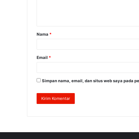
n
t
a
Nama
*
r
*
Email
*
Simpan nama, email, dan situs web saya pada pe