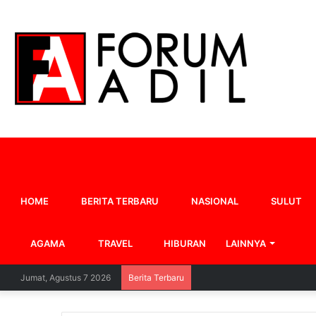
HOME
BERITA TERBARU
NASIONAL
SULUT
AGAMA
TRAVEL
HIBURAN
LAINNYA
Jumat, Agustus 7 2026
Berita Terbaru