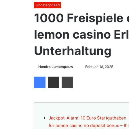
Uncategorized
1000 Freispiele
lemon casino Erl
Unterhaltung
Hendra Lumempouw
S
Februari 18, 2025
e
Facebook
Share via Email
Cetak
n
d
a
n
e
m
Jackpot-Alarm: 10 Euro Startguthaben
a
für lemon casino no deposit bonus – Ih
i