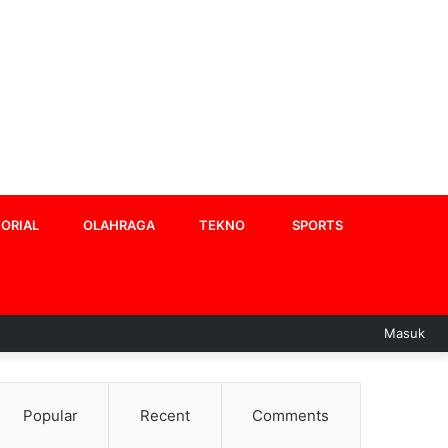
ORIAL
OLAHRAGA
TEKNO
SPORTS
Masuk
Popular
Recent
Comments