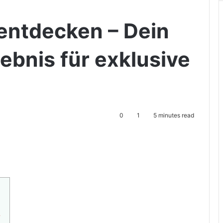
 entdecken – Dein
ebnis für exklusive
0
1
5 minutes read
r