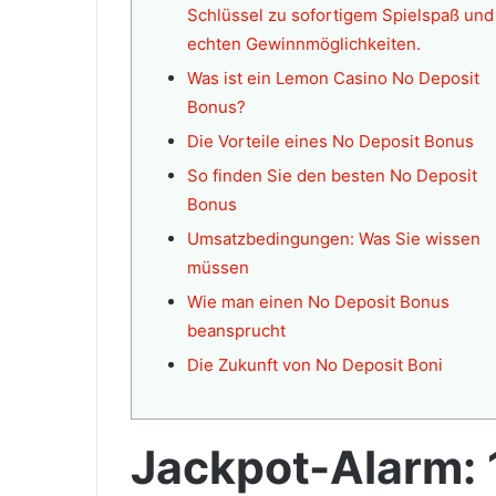
Schlüssel zu sofortigem Spielspaß und
l
echten Gewinnmöglichkeiten.
Was ist ein Lemon Casino No Deposit
Bonus?
Die Vorteile eines No Deposit Bonus
So finden Sie den besten No Deposit
Bonus
Umsatzbedingungen: Was Sie wissen
müssen
Wie man einen No Deposit Bonus
beansprucht
Die Zukunft von No Deposit Boni
Jackpot-Alarm: 