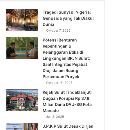
Tragedi Sunyi di Nigeria:
Genosida yang Tak Diakui
Dunia
Oktober 7, 2025
Potensi Benturan
Kepentingan &
Pelanggaran Etika di
Lingkungan BPJN Sulut:
Saat Integritas Pejabat
Diuji dalam Ruang
Pertemuan Proyek
Oktober 15, 2025
Kejati Sulut Tindaklanjuti
Dugaan Korupsi Rp 37,8
Miliar Dana DAU-SG Kota
Manado
Juli 2, 2025
J.P.K.P Sulut Desak Dirjen