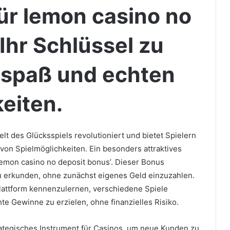
ür lemon casino no
Ihr Schlüssel zu
lspaß und echten
eiten.
t des Glücksspiels revolutioniert und bietet Spielern
 von Spielmöglichkeiten. Ein besonders attraktives
lemon casino no deposit bonus’. Dieser Bonus
zu erkunden, ohne zunächst eigenes Geld einzuzahlen.
Plattform kennenzulernen, verschiedene Spiele
e Gewinne zu erzielen, ohne finanzielles Risiko.
strategisches Instrument für Casinos, um neue Kunden zu