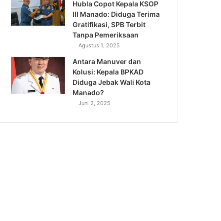
Hubla Copot Kepala KSOP
III Manado: Diduga Terima
Gratifikasi, SPB Terbit
Tanpa Pemeriksaan
Agustus 1, 2025
Antara Manuver dan
Kolusi: Kepala BPKAD
Diduga Jebak Wali Kota
Manado?
Juni 2, 2025