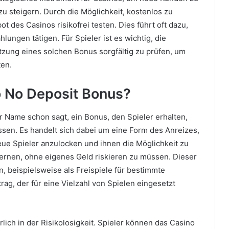
zu steigern. Durch die Möglichkeit, kostenlos zu
 des Casinos risikofrei testen. Dies führt oft dazu,
hlungen tätigen. Für Spieler ist es wichtig, die
zung eines solchen Bonus sorgfältig zu prüfen, um
ten.
o No Deposit Bonus?
er Name schon sagt, ein Bonus, den Spieler erhalten,
ssen. Es handelt sich dabei um eine Form des Anreizes,
ue Spieler anzulocken und ihnen die Möglichkeit zu
lernen, ohne eigenes Geld riskieren zu müssen. Dieser
, beispielsweise als Freispiele für bestimmte
ag, der für eine Vielzahl von Spielen eingesetzt
ürlich in der Risikolosigkeit. Spieler können das Casino