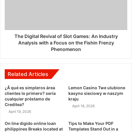
The Digital Revival of Slot Games: An Industry
Analysis with a Focus on the Fishin Frenzy
Phenomenon
Related Articles
¿Â qué es simpleros área
Lemon Casino Twe ulubione
clientes lo primero? serí­a
kasyno sieciowy w naszym
cualquier préstamo de
kraju
Creditea?
April 18, 2026
April 19, 2026
On line digido online loan
Tips to Make Your PDF
philippines Breaks located at
Templates Stand Out in a