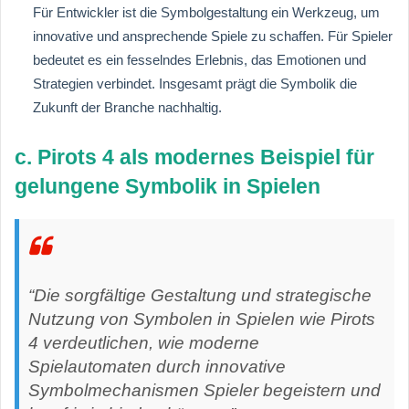
Für Entwickler ist die Symbolgestaltung ein Werkzeug, um
innovative und ansprechende Spiele zu schaffen. Für Spieler
bedeutet es ein fesselndes Erlebnis, das Emotionen und
Strategien verbindet. Insgesamt prägt die Symbolik die
Zukunft der Branche nachhaltig.
c. Pirots 4 als modernes Beispiel für
gelungene Symbolik in Spielen
“Die sorgfältige Gestaltung und strategische
Nutzung von Symbolen in Spielen wie Pirots
4 verdeutlichen, wie moderne
Spielautomaten durch innovative
Symbolmechanismen Spieler begeistern und