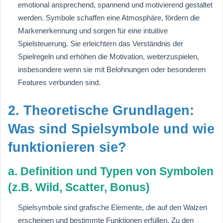
emotional ansprechend, spannend und motivierend gestaltet
werden. Symbole schaffen eine Atmosphäre, fördern die
Markenerkennung und sorgen für eine intuitive
Spielsteuerung. Sie erleichtern das Verständnis der
Spielregeln und erhöhen die Motivation, weiterzuspielen,
insbesondere wenn sie mit Belohnungen oder besonderen
Features verbunden sind.
2. Theoretische Grundlagen:
Was sind Spielsymbole und wie
funktionieren sie?
a. Definition und Typen von Symbolen
(z.B. Wild, Scatter, Bonus)
Spielsymbole sind grafische Elemente, die auf den Walzen
erscheinen und bestimmte Funktionen erfüllen. Zu den