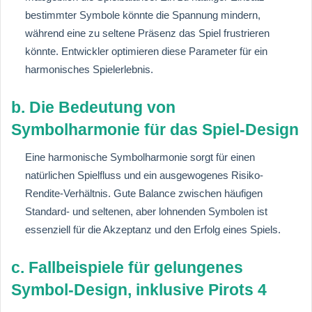
bestimmter Symbole könnte die Spannung mindern,
während eine zu seltene Präsenz das Spiel frustrieren
könnte. Entwickler optimieren diese Parameter für ein
harmonisches Spielerlebnis.
b. Die Bedeutung von
Symbolharmonie für das Spiel-Design
Eine harmonische Symbolharmonie sorgt für einen
natürlichen Spielfluss und ein ausgewogenes Risiko-
Rendite-Verhältnis. Gute Balance zwischen häufigen
Standard- und seltenen, aber lohnenden Symbolen ist
essenziell für die Akzeptanz und den Erfolg eines Spiels.
c. Fallbeispiele für gelungenes
Symbol-Design, inklusive Pirots 4