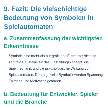
9. Fazit: Die vielschichtige
Bedeutung von Symbolen in
Spielautomaten
a. Zusammenfassung der wichtigsten
Erkenntnisse
Symbole sind mehr als nur grafische Elemente; sie sind
zentrale Bausteine für das Gestaltungskonzept, die
Spielmechanik und die psychologische Wirkung von
Spielautomaten. Durch gezielte Symbolik werden Spannung,
Fairness und Motivation gefördert.
b. Bedeutung für Entwickler, Spieler
und die Branche