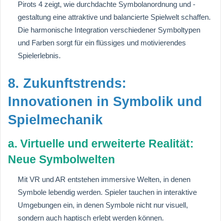
Pirots 4 zeigt, wie durchdachte Symbolanordnung und -
gestaltung eine attraktive und balancierte Spielwelt schaffen.
Die harmonische Integration verschiedener Symboltypen
und Farben sorgt für ein flüssiges und motivierendes
Spielerlebnis.
8. Zukunftstrends:
Innovationen in Symbolik und
Spielmechanik
a. Virtuelle und erweiterte Realität:
Neue Symbolwelten
Mit VR und AR entstehen immersive Welten, in denen
Symbole lebendig werden. Spieler tauchen in interaktive
Umgebungen ein, in denen Symbole nicht nur visuell,
sondern auch haptisch erlebt werden können.