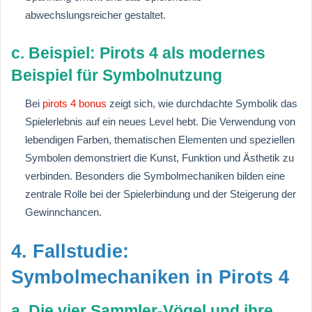
abwechslungsreicher gestaltet.
c. Beispiel: Pirots 4 als modernes
Beispiel für Symbolnutzung
Bei
pirots 4 bonus
zeigt sich, wie durchdachte Symbolik das
Spielerlebnis auf ein neues Level hebt. Die Verwendung von
lebendigen Farben, thematischen Elementen und speziellen
Symbolen demonstriert die Kunst, Funktion und Ästhetik zu
verbinden. Besonders die Symbolmechaniken bilden eine
zentrale Rolle bei der Spielerbindung und der Steigerung der
Gewinnchancen.
4. Fallstudie:
Symbolmechaniken in Pirots 4
a. Die vier Sammler-Vögel und ihre