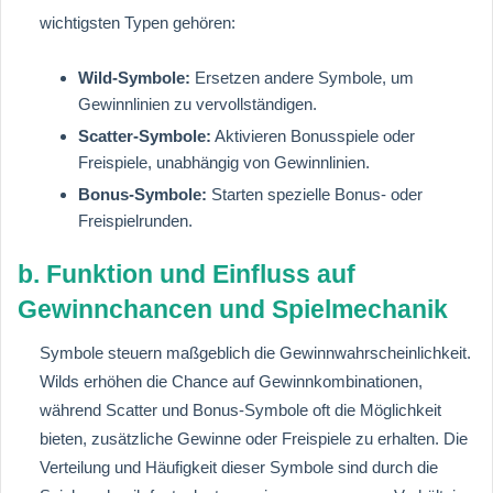
wichtigsten Typen gehören:
Wild-Symbole:
Ersetzen andere Symbole, um
Gewinnlinien zu vervollständigen.
Scatter-Symbole:
Aktivieren Bonusspiele oder
Freispiele, unabhängig von Gewinnlinien.
Bonus-Symbole:
Starten spezielle Bonus- oder
Freispielrunden.
b. Funktion und Einfluss auf
Gewinnchancen und Spielmechanik
Symbole steuern maßgeblich die Gewinnwahrscheinlichkeit.
Wilds erhöhen die Chance auf Gewinnkombinationen,
während Scatter und Bonus-Symbole oft die Möglichkeit
bieten, zusätzliche Gewinne oder Freispiele zu erhalten. Die
Verteilung und Häufigkeit dieser Symbole sind durch die