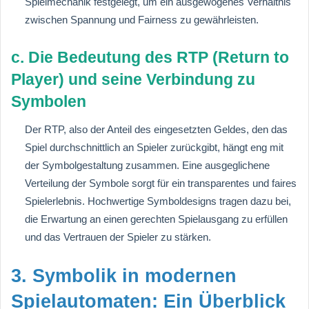
Spielmechanik festgelegt, um ein ausgewogenes Verhältnis
zwischen Spannung und Fairness zu gewährleisten.
c. Die Bedeutung des RTP (Return to
Player) und seine Verbindung zu
Symbolen
Der RTP, also der Anteil des eingesetzten Geldes, den das
Spiel durchschnittlich an Spieler zurückgibt, hängt eng mit
der Symbolgestaltung zusammen. Eine ausgeglichene
Verteilung der Symbole sorgt für ein transparentes und faires
Spielerlebnis. Hochwertige Symboldesigns tragen dazu bei,
die Erwartung an einen gerechten Spielausgang zu erfüllen
und das Vertrauen der Spieler zu stärken.
3. Symbolik in modernen
Spielautomaten: Ein Überblick