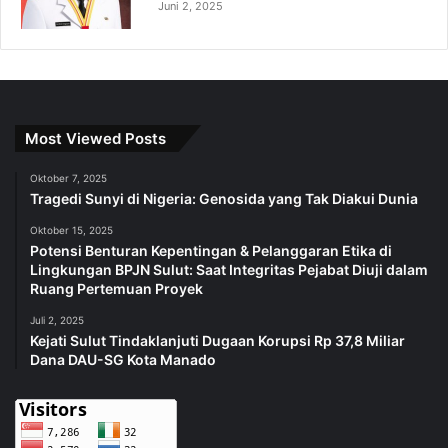
Juni 2, 2025
Most Viewed Posts
Oktober 7, 2025
Tragedi Sunyi di Nigeria: Genosida yang Tak Diakui Dunia
Oktober 15, 2025
Potensi Benturan Kepentingan & Pelanggaran Etika di
Lingkungan BPJN Sulut: Saat Integritas Pejabat Diuji dalam
Ruang Pertemuan Proyek
Juli 2, 2025
Kejati Sulut Tindaklanjuti Dugaan Korupsi Rp 37,8 Miliar
Dana DAU-SG Kota Manado