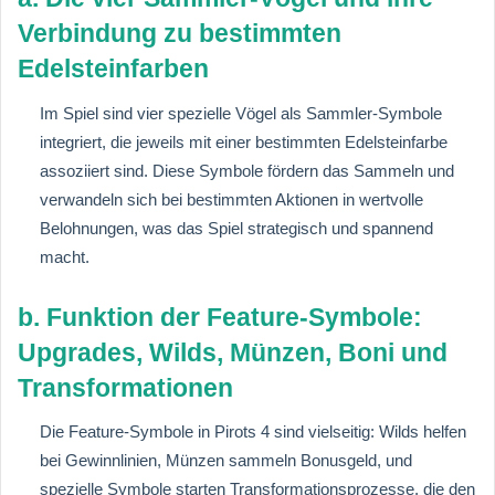
Verbindung zu bestimmten
Edelsteinfarben
Im Spiel sind vier spezielle Vögel als Sammler-Symbole
integriert, die jeweils mit einer bestimmten Edelsteinfarbe
assoziiert sind. Diese Symbole fördern das Sammeln und
verwandeln sich bei bestimmten Aktionen in wertvolle
Belohnungen, was das Spiel strategisch und spannend
macht.
b. Funktion der Feature-Symbole:
Upgrades, Wilds, Münzen, Boni und
Transformationen
Die Feature-Symbole in Pirots 4 sind vielseitig: Wilds helfen
bei Gewinnlinien, Münzen sammeln Bonusgeld, und
spezielle Symbole starten Transformationsprozesse, die den