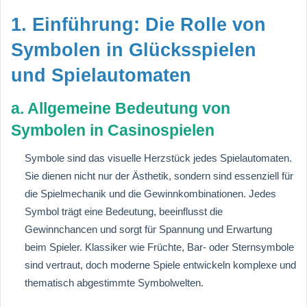
a
1. Einführung: Die Rolle von
n
Symbolen in Glücksspielen
e
m
und Spielautomaten
a
i
a. Allgemeine Bedeutung von
l
Symbolen in Casinospielen
Symbole sind das visuelle Herzstück jedes Spielautomaten.
Sie dienen nicht nur der Ästhetik, sondern sind essenziell für
die Spielmechanik und die Gewinnkombinationen. Jedes
Symbol trägt eine Bedeutung, beeinflusst die
Gewinnchancen und sorgt für Spannung und Erwartung
beim Spieler. Klassiker wie Früchte, Bar- oder Sternsymbole
sind vertraut, doch moderne Spiele entwickeln komplexe und
thematisch abgestimmte Symbolwelten.