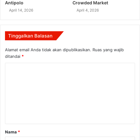
Antipolo
Crowded Market
April 14, 2026
April 4, 2026
Tinggalkan Balasan
Alamat email Anda tidak akan dipublikasikan.
Ruas yang wajib
ditandai
*
K
o
m
e
n
t
a
Nama
*
r