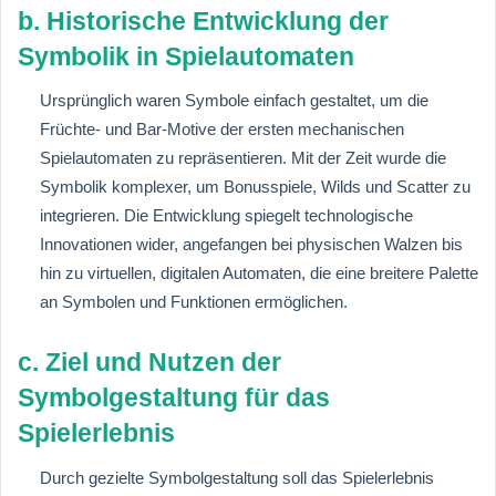
b. Historische Entwicklung der
Symbolik in Spielautomaten
Ursprünglich waren Symbole einfach gestaltet, um die
Früchte- und Bar-Motive der ersten mechanischen
Spielautomaten zu repräsentieren. Mit der Zeit wurde die
Symbolik komplexer, um Bonusspiele, Wilds und Scatter zu
integrieren. Die Entwicklung spiegelt technologische
Innovationen wider, angefangen bei physischen Walzen bis
hin zu virtuellen, digitalen Automaten, die eine breitere Palette
an Symbolen und Funktionen ermöglichen.
c. Ziel und Nutzen der
Symbolgestaltung für das
Spielerlebnis
Durch gezielte Symbolgestaltung soll das Spielerlebnis